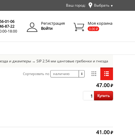
Ваш город:
Выбрать
▼
✕
Закрыть
256-01-06
Регистрация
Моя корзина
346-87-22
Войти
0.00
₽
0:00-18:00
незда и джамперы
→
SIP 2.54 мм цанговые гребенки и гнезда
наличию
Сортировать по
⬇
47.00
₽
Купить
41.00
₽