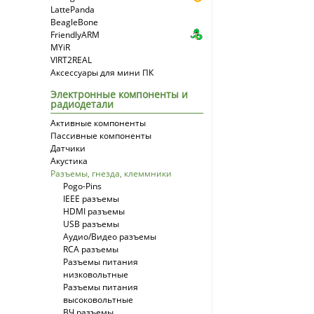
LattePanda
BeagleBone
FriendlyARM
MYiR
VIRT2REAL
Аксессуары для мини ПК
Электронные компоненты и
радиодетали
Активные компоненты
Пассивные компоненты
Датчики
Акустика
Разъемы, гнезда, клеммники
Pogo-Pins
IEEE разъемы
HDMI разъемы
USB разъемы
Аудио/Видео разъемы
RCA разъемы
Разъемы питания
низковольтные
Разъемы питания
высоковольтные
ВЧ разъемы