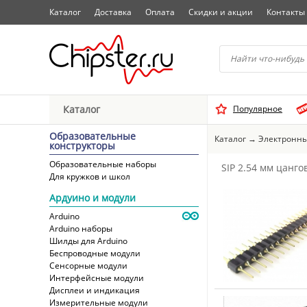
Каталог
Доставка
Оплата
Скидки и акции
Контакты
Начните водить название 
Каталог
Популярное
Выбрать
Образовательные
Каталог
→
Электронны
конструкторы
Образовательные наборы
SIP 2.54 мм цанго
Для кружков и школ
Ардуино и модули
Arduino
Arduino наборы
Шилды для Arduino
Беспроводные модули
Сенсорные модули
Интерфейсные модули
Дисплеи и индикация
Измерительные модули