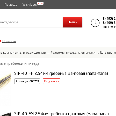
New
Помощь
Wish Lists
города..
8 (495) 
Найти
8 (499) 
Пн-Пт: 1
Новинки
е компоненты и радиодетали
→
Разъемы, гнезда, клеммники
→
Штыри, г
вые гребенки и гнезда
SIP-40 FF 2.54мм гребенка цанговая (папа-папа)
Артикул:
Под заказ
003769
SIP-40 FM 2.54мм гребенка цанговая (мама-папа)