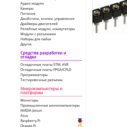
Аудио модули
Камеры
Питание
Джойстики, кнопки, управление
Драйверы двигателей
Релейные модули, коммутаторы
Модули с разъемами
Наборы для пайки
Другое
Средства разработки и
отладки
Отладочные платы STM, AVR
Отладочные платы FPGA/CPLD
Программаторы
Тестировочные разъемы
Микрокомпьютеры и
платформы
Мониторы
Промышленные миникомпьютеры
NVIDIA Jetson
Asus
Raspberry Pi
Orange Pi