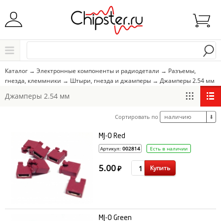
Начните водить название города..
Каталог
Каталог
→
Электронные компоненты и радиодетали
→
Разъемы,
гнезда, клеммники
→
Штыри, гнезда и джамперы
→
Джамперы 2.54 мм
Выбрать
Джамперы 2.54 мм
наличию
Сортировать по
⬇
MJ-0 Red
Артикул:
002814
Есть в наличии
5.00
Купить
₽
MJ-0 Green