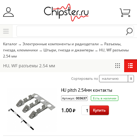
Начните водить название города..
Каталог
Каталог
→
Электронные компоненты и радиодетали
→
Разъемы,
гнезда, клеммники
→
Штыри, гнезда и джамперы
→
HU, WF разъемы
Выбрать
2.54 мм
HU, WF разъемы 2.54 мм
наличию
Сортировать по
⬇
HU pitch 2.54мм контакты
Артикул:
003637
Есть в наличии
1.00
Купить
₽