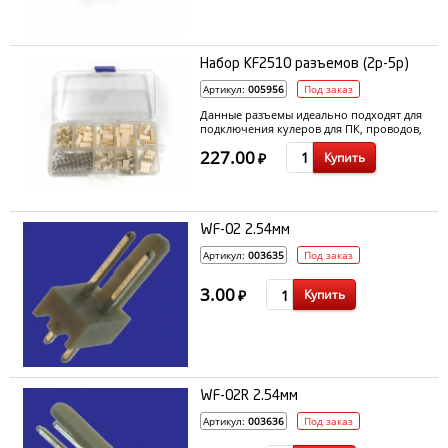
Набор KF2510 разъемов (2p-5p)
Артикул:
005956
Под заказ
Данные разъемы идеально подходят для
подключения кулеров для ПК, проводов,
шлейфов, различных плат.
227.00
Купить
₽
WF-02 2.54мм
Артикул:
003635
Под заказ
3.00
Купить
₽
WF-02R 2.54мм
Артикул:
003636
Под заказ