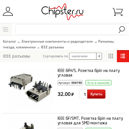
Начните водить название города..
Каталог
Каталог
→
Электронные компоненты и радиодетали
→
Разъемы,
гнезда, клеммники
→
IEEE разъемы
Выбрать
IEEE разъемы
наличию
Сортировать по
⬇
IEEE 6FH/S, Розетка 6pin на плату
угловая
Артикул:
004190
Есть в наличии
32.00
Купить
₽
IEEE 6F/SMT, Розетка 6pin на плату
угловая для SMD монтажа