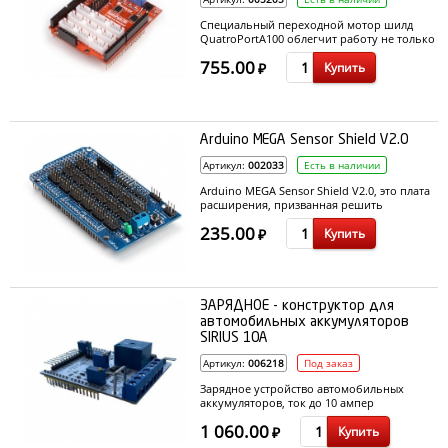
Специальный переходной мотор шилд
QuatroPortA100 облегчит работу не только
с внешними модулями, но и позволит
755.00
Купить
управлять двумя коллекторными
₽
двигателями постоянного тока, а также
шестью серводвигателями.
Arduino MEGA Sensor Shield V2.0
Артикул:
002033
Есть в наличии
Arduino MEGA Sensor Shield V2.0, это плата
расширения, призванная решить
проблему одновременного подключения
235.00
Купить
множества сенсоров и других устройств к
₽
материнской плате.
ЗАРЯДНОЕ - конструктор для
автомобильных аккумуляторов
SIRIUS 10A
Артикул:
006218
Под заказ
Зарядное устройство автомобильных
аккумуляторов, ток до 10 ампер
1 060.00
Купить
₽