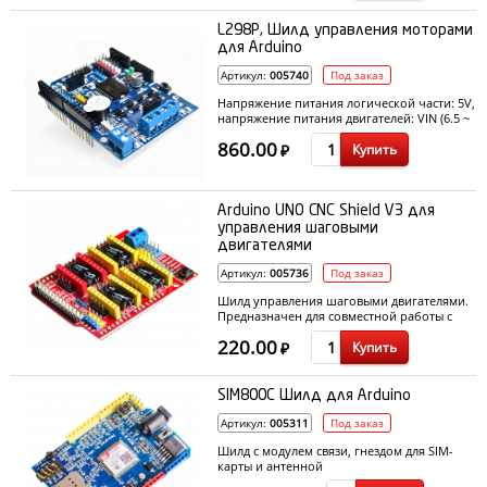
L298P, Шилд управления моторами
для Arduino
Артикул:
005740
Под заказ
Напряжение питания логической части: 5V,
напряжение питания двигателей: VIN (6.5 ~
12V), PWRIN (4.8 ~ 35V), выходной ток: <2A
860.00
Купить
на канал
₽
Arduino UNO CNC Shield V3 для
управления шаговыми
двигателями
Артикул:
005736
Под заказ
Шилд управления шаговыми двигателями.
Предназначен для совместной работы с
драйверами A4988
220.00
Купить
₽
SIM800C Шилд для Arduino
Артикул:
005311
Под заказ
Шилд с модулем связи, гнездом для SIM-
карты и антенной