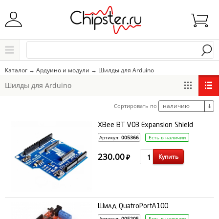
Начните водить название города..
Каталог
Каталог
→
Ардуино и модули
→
Шилды для Arduino
Выбрать
Шилды для Arduino
наличию
Сортировать по
⬇
XBee BT V03 Expansion Shield
Артикул:
005366
Есть в наличии
230.00
Купить
₽
Шилд QuatroPortA100
Артикул:
005205
Есть в наличии