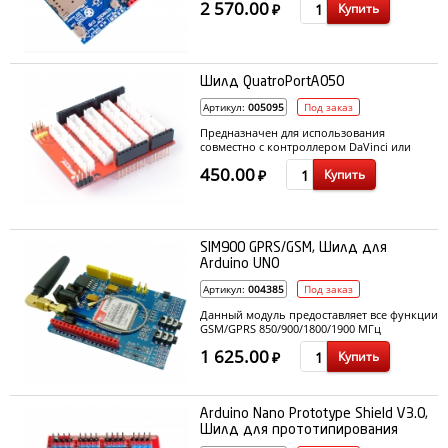
2 570.00
Купить
₽
Шилд QuatroPortA050
Артикул:
005095
Под заказ
Предназначен для использования
совместно с контроллером DaVinci или
иному контроллеру аналогичной
450.00
Купить
архитектуре Arduino Leonardo. Позволяет
₽
быстро и безопасно подключать внешние
модули к контроллеру.
SIM900 GPRS/GSM, Шилд для
Arduino UNO
Артикул:
004385
Под заказ
Данный модуль предоставляет все функции
GSM/GPRS 850/900/1800/1900 МГц
стандарта: передача голоса, SMS, данных и
1 625.00
Купить
факсимильных сообщений, имея
₽
компактный корпус и низкое потребление
Arduino Nano Prototype Shield V3.0,
Шилд для прототипирования