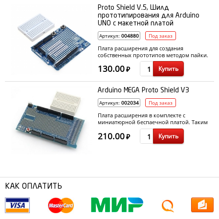
Proto Shield V.5, Шилд
прототипирования для Arduino
UNO c макетной платой
Артикул:
004880
Под заказ
Плата расширения для создания
собственных прототипов методом пайки.
Плата устанавливается прямо на плату
130.00
Купить
Arduino стандартного размера (Uno,
₽
Leonardo, Duemilanove, Diecimila, Extreme,
NG), чем дублирует ее контакты.
Arduino MEGA Proto Shield V3
Артикул:
002034
Под заказ
Плата расширения в комплекте с
миниатюрной беспаечной платой. Таким
образом предполагается что компоненты
210.00
Купить
могут устанавливаться на плату как с
₽
помощью пайки, так и без.
КАК ОПЛАТИТЬ