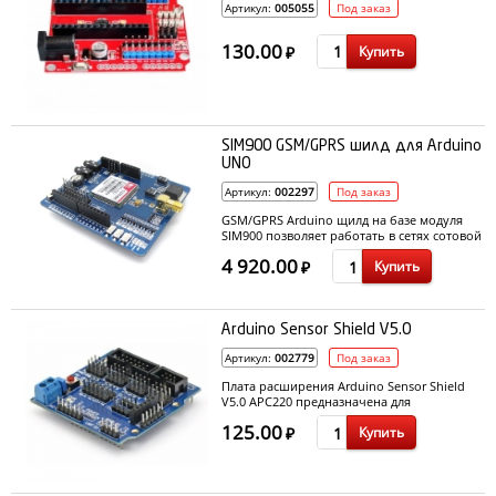
Артикул:
005055
Под заказ
130.00
Купить
₽
SIM900 GSM/GPRS шилд для Arduino
UNO
Артикул:
002297
Под заказ
GSM/GPRS Arduino щилд на базе модуля
SIM900 позволяет работать в сетях сотовой
связи, осуществляя прием и передачу
4 920.00
Купить
данных, как по голосовой связи, так и
₽
через SMS, GPRS.
Arduino Sensor Shield V5.0
Артикул:
002779
Под заказ
Плата расширения Arduino Sensor Shield
V5.0 APC220 предназначена для
подключения к ней различных устройств
125.00
Купить
Arduino или аналогов устройств через
₽
стандартные интерфейсы.