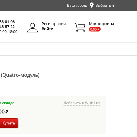
Ваш город:
Выбрать
▼
✕
Закрыть
256-01-06
Регистрация
Моя корзина
346-87-22
Войти
0.00
₽
0:00-18:00
 (Quatro-модуль)
а складе
Добавить в Wish List
00
₽
Купить