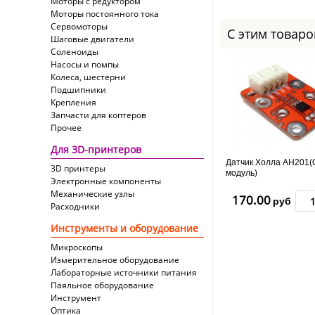
Моторы с редуктором
Моторы постоянного тока
Сервомоторы
С этим товар
Шаговые двигатели
Соленоиды
Насосы и помпы
Колеса, шестерни
Подшипники
Крепления
Запчасти для коптеров
Прочее
Для 3D-принтеров
Датчик Холла AH201(Q
3D принтеры
модуль)
Электронные компоненты
Механические узлы
170.00
руб
Расходники
Инструменты и оборудование
Микроскопы
Измерительное оборудование
Лабораторные источники питания
Паяльное оборудование
Инструмент
Оптика