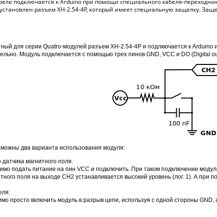
еле подключается к Arduino при помощи специального кабеля-переходника,
установлен разъем XH-2.54-4P, который имеет специальную защелку. Заще
ный для серии Quatro-модулей разъем
XH-2.54-4P и подлкючается к Arduino
дельно
. Модуль подключается с помощью трех пинов GND, VCC и DO (Digital ou
озможны два варианта использования модуля:
о датчика магнитного поля.
димо подать питание на пин VCC и подключить. При таком подключении модул
итного поля на выходе CH2 устанавливается высокий уровень (лог. 1). А при 
еля.
имо просто включить модуль в разрыв цепи, используя с одной стороны GND, 