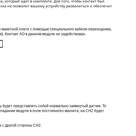
 который идет в комплекте. Для того, чтобы контакт был
лка не позволит вашему устройству развалиться и обеспечит
 и макетной плате с помощью специального кабеля-переходника,
t). Контакт AO в данном модуле не задействован.
ь будет представлять собой нормально замкнутый датчик. То
попадании модуля в поле постоянного магнита, на CH2 будет
а с другой стороны CH2.