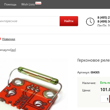
New
Помощь
Wish Lists
города..
8 (495) 
Найти
8 (499) 
Пн-Пт: 1
Новинки
модули[gg]
Герконовое реле
Артикул:
004305
Есть н
Наличие:
101.
Цена: