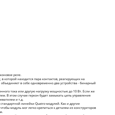
коновое реле.
, в которой находится пара контактов, реагирующих на
он объединяет в себе одновременно два устройства - бинарный
ного тока или другую нагрузку мощностью до 10 Вт. Если же
ем. В этом случае геркон будет замыкать цепь управления
евателем и т.д.
з стандартной линейки Quatro-модулей. Как и другие
чтобы модуль мог легко крепиться к деталям из конструкторов
м.