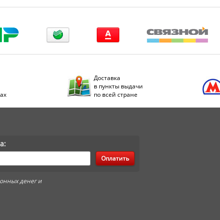
Доставка
в пункты выдачи
дах
по всей стране
а:
Оплатить
онных денег и