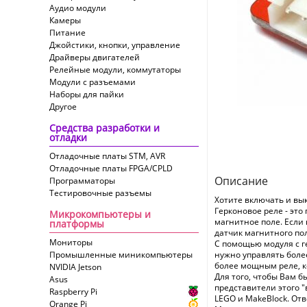
Аудио модули
Камеры
Питание
Джойстики, кнопки, управление
Драйверы двигателей
Релейные модули, коммутаторы
Модули с разъемами
Наборы для пайки
Другое
Средства разработки и
отладки
Отладочные платы STM, AVR
Отладочные платы FPGA/CPLD
Описание
Программаторы
Тестировочные разъемы
Хотите включать и вык
Герконовое реле - эт
Микрокомпьютеры и
магнитное поле. Если 
платформы
датчик магнитного пол
Мониторы
С помощью модуля с г
Промышленные миникомпьютеры
нужно управлять боле
более мощным реле, к
NVIDIA Jetson
Для того, чтобы Вам б
Asus
представители этого "
Raspberry Pi
LEGO и MakeBlock. От
Orange Pi