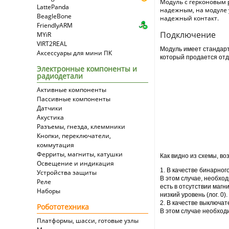
Модуль с герконовым р
LattePanda
надежным, на модуле 
BeagleBone
надежный контакт.
FriendlyARM
Подключение
MYiR
VIRT2REAL
Модуль имеет стандарт
Аксессуары для мини ПК
который продается от
Электронные компоненты и
радиодетали
Активные компоненты
Пассивные компоненты
Датчики
Акустика
Разъемы, гнезда, клеммники
Кнопки, переключатели,
коммутация
Ферриты, магниты, катушки
Как видно из схемы, в
Освещение и индикация
1. В качестве бинарног
Устройства защиты
В этом случае, необхо
Реле
есть в отсутствии магн
Наборы
низкий уровень (лог. 0).
2. В качестве выключат
Робототехника
В этом случае необход
Платформы, шасси, готовые узлы