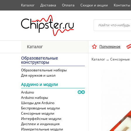
Каталог
Доставка
Оплата
Скидки и акции
Контакты
Начните водить название 
Каталог
Популярное
Выбрать
Образовательные
Каталог
→
Сенсорные 
конструкторы
Образовательные наборы
Для кружков и школ
Ардуино и модули
Arduino
Arduino наборы
Шилды для Arduino
Беспроводные модули
Сенсорные модули
Интерфейсные модули
Дисплеи и индикация
Измерительные модули