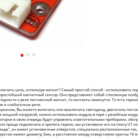
лючать цепь, используя магнит? Самый простой способ - использовать гер
о простейший магнитный сенсор. Оно представляет собой стеклянную колбу
поднести к реле постоянный магнит, то контакты замкнутся. То есть герк
я и слаботочное реле.
ерконом, Вы можете включить или выключить светодиод, двигатель постоян
е мощной нагрузкой, можно использовать модуль в паре с релейным модул
оторое в свою очередь будет управлять осветительными приборами, обогр
ыло проще подключать и крепить геркон, мы установили его на плату U1 и
вида", он имеет установочные отверстия, специально расположенные так, 
верстия имеют диаметр 3мм, а расстояние между отверстиями кратны 16 м