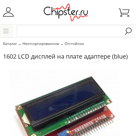
Начните водить название города..
Каталог
Каталог
→
Неотсортированное
→
Отстойник
Выбрать
1602 LCD дисплей на плате адаптере (blue)