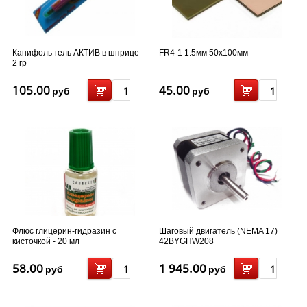
Канифоль-гель АКТИВ в шприце -
FR4-1 1.5мм 50x100мм
2 гр
105.00
45.00
руб
руб
Флюс глицерин-гидразин с
Шаговый двигатель (NEMA 17)
кисточкой - 20 мл
42BYGHW208
58.00
1 945.00
руб
руб