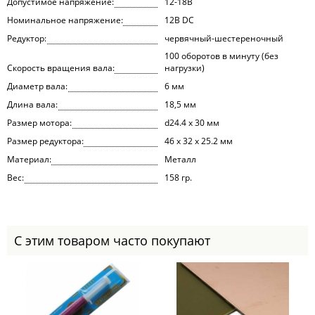
Допустимое напряжение:
12-18В
Номинальное напряжение:
12В DC
Редуктор:
червячный-шестереночный
100 оборотов в минуту (без
Скорость вращения вала:
нагрузки)
Диаметр вала:
6 мм
Длина вала:
18,5 мм
Размер мотора:
d24.4 х 30 мм
Размер редуктора:
46 х 32 х 25.2 мм
Материал:
Металл
Вес:
158 гр.
С этим товаром часто покупают