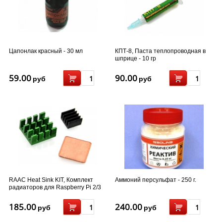
Цапонлак красный - 30 мл
КПТ-8, Паста теплопроводная в
шприце - 10 гр
59.00
90.00
руб
руб
RAAC Heat Sink KIT, Комплект
Аммоний персульфат - 250 г.
радиаторов для Raspberry Pi 2/3
В/3 В+
185.00
240.00
руб
руб