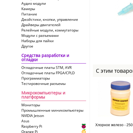
Аудио модули
Камеры
Питание
Джойстики, кнопки, управление
Драйверы двигателей
Релейные модули, коммутаторы
Модули с разъемами
Наборы для пайки
Другое
Средства разработки и
отладки
Отладочные платы STM, AVR
С этим товар
Отладочные платы FPGA/CPLD
Программаторы
Тестировочные разъемы
Микрокомпьютеры и
платформы
Мониторы
Промышленные миникомпьютеры
NVIDIA Jetson
Asus
Хлорное железо - 250 
Raspberry Pi
Orange Pi