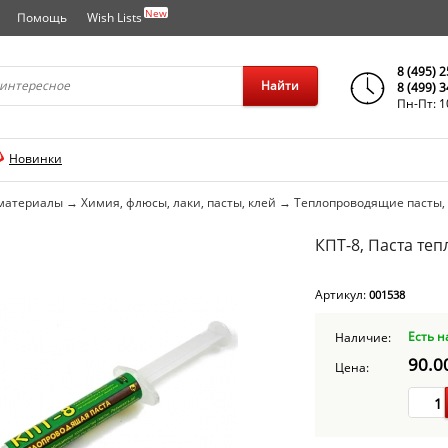
New
Помощь
Wish Lists
города..
8 (495) 
Найти
8 (499) 
Пн-Пт: 1
Новинки
материалы
→
Химия, флюсы, лаки, пасты, клей
→
Теплопроводящие пасты, 
КПТ-8, Паста теп
Артикул:
001538
Есть н
Наличие:
90.0
Цена: