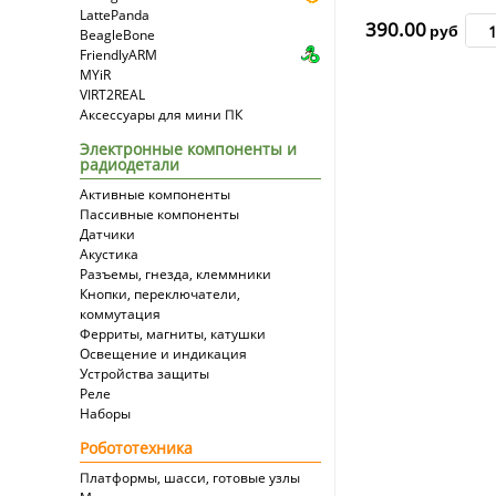
LattePanda
390.00
руб
BeagleBone
FriendlyARM
MYiR
VIRT2REAL
Аксессуары для мини ПК
Электронные компоненты и
радиодетали
Активные компоненты
Пассивные компоненты
Датчики
Акустика
Разъемы, гнезда, клеммники
Кнопки, переключатели,
коммутация
Ферриты, магниты, катушки
Освещение и индикация
Устройства защиты
Реле
Наборы
Робототехника
Платформы, шасси, готовые узлы