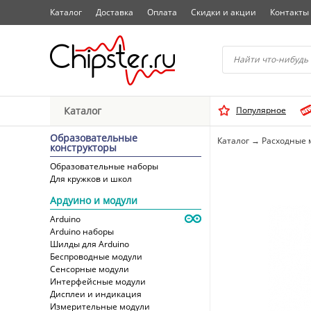
Каталог
Доставка
Оплата
Скидки и акции
Контакты
Начните водить название 
Каталог
Популярное
Выбрать
Образовательные
Каталог
→
Расходные 
конструкторы
Образовательные наборы
Для кружков и школ
Ардуино и модули
Arduino
Arduino наборы
Шилды для Arduino
Беспроводные модули
Сенсорные модули
Интерфейсные модули
Дисплеи и индикация
Измерительные модули