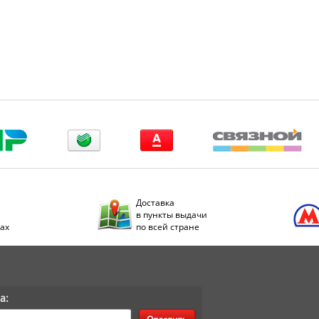
Доставка
в пункты выдачи
дах
по всей стране
а: