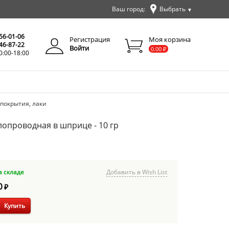
Ваш город:
Выбрать
▼
✕
Закрыть
256-01-06
Регистрация
Моя корзина
346-87-22
Войти
0.00
₽
0:00-18:00
покрытия, лаки
лопроводная в шприце - 10 гр
а складе
Добавить в Wish List
0
₽
Купить