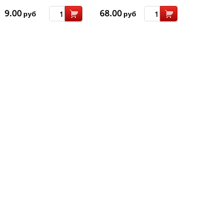
гр
9.00
68.00
руб
руб