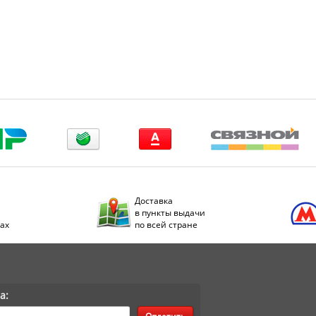
Доставка
в пункты выдачи
дах
по всей стране
а: