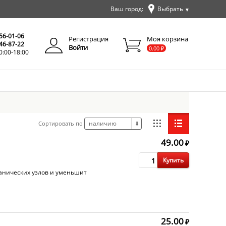
Ваш город:
Выбрать
▼
✕
Закрыть
256-01-06
Регистрация
Моя корзина
346-87-22
Войти
0.00
₽
0:00-18:00
наличию
Сортировать по
⬇
49.00
₽
Купить
ханических узлов и уменьшит
25.00
₽