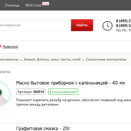
New
Помощь
Wish Lists
города..
8 (495) 
Найти
8 (499) 
Пн-Пт: 1
Новинки
материалы
→
Химия, флюсы, лаки, пасты, клей
→
Смазочные материалы
риалы
Масло бытовое приборное с капельницей - 40 мл
Артикул:
Есть в наличии
003510
Поможет нарезать резьбу на детали, обеспечит плавный ход ме
трение между деталями.
Графитовая смазка - 20г