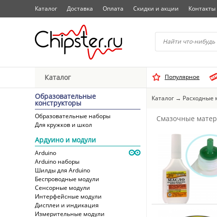
Каталог
Доставка
Оплата
Скидки и акции
Контакты
Начните водить название 
Каталог
Популярное
Выбрать
Образовательные
Каталог
→
Расходные 
конструкторы
Образовательные наборы
Смазочные мате
Для кружков и школ
Ардуино и модули
Arduino
Arduino наборы
Шилды для Arduino
Беспроводные модули
Сенсорные модули
Интерфейсные модули
Дисплеи и индикация
Измерительные модули