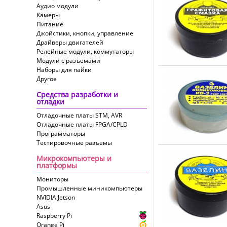
Аудио модули
Камеры
Питание
Джойстики, кнопки, управление
Драйверы двигателей
Релейные модули, коммутаторы
Модули с разъемами
Наборы для пайки
Другое
Средства разработки и
отладки
Отладочные платы STM, AVR
Отладочные платы FPGA/CPLD
Программаторы
Тестировочные разъемы
Микрокомпьютеры и
платформы
Мониторы
Промышленные миникомпьютеры
NVIDIA Jetson
Asus
Raspberry Pi
Orange Pi