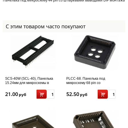
Панелька под микросхему 44 pin со штыревыми выводами DIP монтажа
С этим товаром часто покупают
SCS-40W (SCL-40), Панелька
PLCC-68. Панелька под
15.24мм для микросхемы в
микросхему 68 pin со
корпусе DIP-40
штыревыми...
21.00
52.50
руб
руб