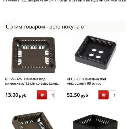
Панелька под микросхему 84 pin со штыревыми выводами DIP монтажа
С этим товаром часто покупают
PLSM-32N. Панелка под
PLCC-68. Панелька под
микросхему 32 pin со выводами...
микросхему 68 pin со
штыревыми...
13.00
52.50
руб
руб