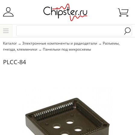
Начните водить название города..
Каталог
Каталог
→
Электронные компоненты и радиодетали
→
Разъемы,
гнезда, клеммники
→
Панельки под микросхемы
Выбрать
PLCC-84