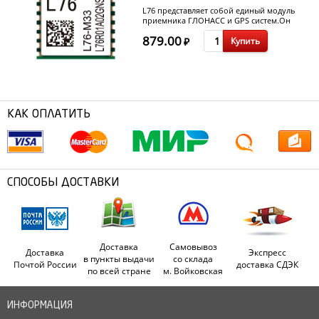
L76 представляет собой единый модуль
приемника ГЛОНАСС и GPS систем.Он
обеспечивает возможность
879.00
Купить
одновременного приема GPS и ГЛОНАСС
₽
сигналов. С 33 каналами отслеживания , 99
каналами приема L76 может принимать и
отслеживать любой набор сигналов GPS и
ГЛОНАСС.
КАК ОПЛАТИТЬ
СПОСОБЫ ДОСТАВКИ
Доставка
Самовывоз
Доставка
Экспресс
в пункты выдачи
со склада
Почтой России
доставка СДЭК
по всей стране
м. Войковская
ИНФОРМАЦИЯ