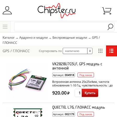
Начните водить название города..
Каталог
Каталог
→
Ардуино и модули
→
Беспроводные модули
→
GPS /
ГЛОНАСС
Выбрать
GPS / ГЛОНАСС
наличию
Сортировать по
⬇
VK2828U7G5LF, GPS модуль с
антенной
Артикул:
004918
Под заказ
Встроенная антенна 25x25x4мм, частота
обновления 1-10 Гц, чувствительность : до
-162dBm
920.00
Купить
₽
QUECTEL L76, ГЛОНАСС модуль
Артикул:
002179
Под заказ