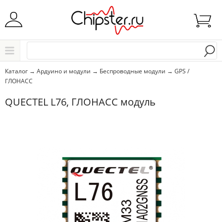
Начните водить название города..
Каталог
Каталог
→
Ардуино и модули
→
Беспроводные модули
→
GPS /
ГЛОНАСС
Выбрать
QUECTEL L76, ГЛОНАСС модуль