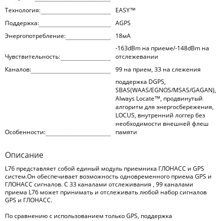
Технология:
EASY™
Поддержка:
AGPS
Энергопотребление:
18мА
-163dBm на приеме/-148dBm на
Чувствительность:
отслежевании
Каналов:
99 на прием, 33 на слежения
поддержка DGPS,
SBAS(WAAS/EGNOS/MSAS/GAGAN),
Always Locate™, продвинутый
алгоритм для энергосбережения,
LOCUS, внутренний логгер без
необходимости внешней флеш
Особенности:
памяти
Описание
L76 представляет собой единый модуль приемника ГЛОНАСС и GPS
систем.Он обеспечивает возможность одновременного приема GPS и
ГЛОНАСС сигналов. С 33 каналами отслеживания , 99 каналами
приема L76 может принимать и отслеживать любой набор сигналов
GPS и ГЛОНАСС.
По сравнению с использованием только GPS, поддержка