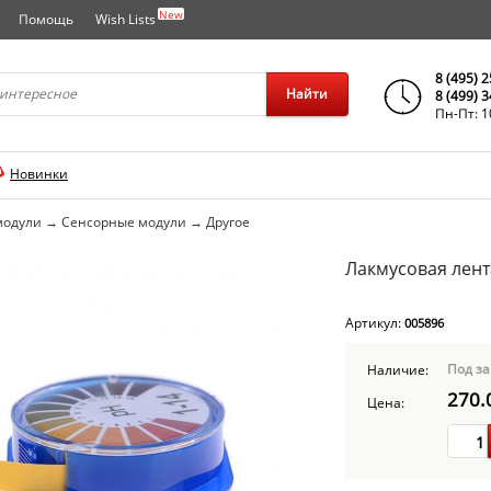
New
Помощь
Wish Lists
города..
8 (495) 
Найти
8 (499) 
Пн-Пт: 1
Новинки
модули
→
Сенсорные модули
→
Другое
Лакмусовая лент
Артикул:
005896
Под за
Наличие:
270.
Цена: