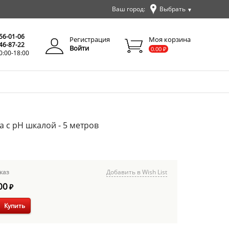
Ваш город:
Выбрать
▼
✕
Закрыть
256-01-06
Регистрация
Моя корзина
346-87-22
Войти
0.00
₽
0:00-18:00
а с pH шкалой - 5 метров
каз
Добавить в Wish List
00
₽
Купить