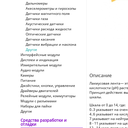
Дальномеры
Акеселерометры и гироскопы
Датчики магнитного поля
Датчики газа
Акустические датчики
Датчики расхода жидкости
Оптические датчики
Датчики касания
Датчики вибрации и наклона
Другое
Интерфейсные модули
Дисплеи и индикация
Измерительные модули
Аудио модули
Описание
Камеры
Питание
Лакмусовая лента— эт
Джойстики, кнопки, управление
кислотности (pH) раст
Драйверы двигателей
Принцип действия: вы 
Релейные модули, коммутаторы
шкалы.
Модули с разъемами
Шкала от 0 до 14, где:
Наборы для пайки
0..3 указывает на оче
Другое
4..6 указывает на кисл
7 указывает на нейтр
Средства разработки и
8 - 11 указывает на щ
отладки
12 - 14 указывает на