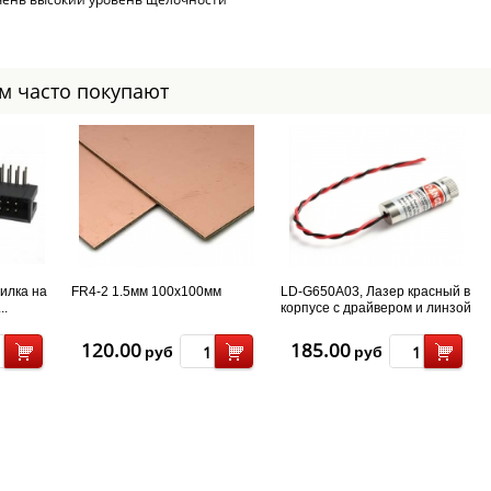
ом часто покупают
илка на
FR4-2 1.5мм 100x100мм
LD-G650A03, Лазер красный в
..
корпусе с драйвером и линзой
650nm 5mw (точка)
120.00
185.00
руб
руб