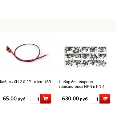
Кабель XH-2.0-2P - microUSB
Набор биполярных
транзисторов NPN и PNP,
ТО-92, 15 номиналов, 300 шт
65.00
630.00
руб
руб