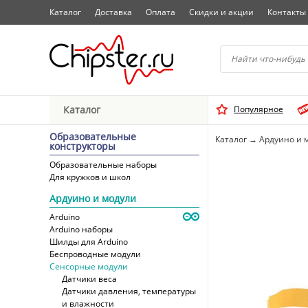
Каталог
Доставка
Оплата
Скидки и акции
Контакты
Начните водить название 
Каталог
Популярное
Выбрать
Образовательные
Каталог
→
Ардуино и 
конструкторы
Образовательные наборы
Для кружков и школ
Ардуино и модули
Arduino
Arduino наборы
Шилды для Arduino
Беспроводные модули
Сенсорные модули
Датчики веса
Датчики давления, температуры
и влажности