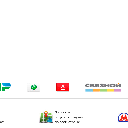
Доставка
в пункты выдачи
дах
по всей стране