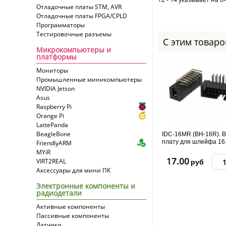
Отладочные платы STM, AVR
Отладочные платы FPGA/CPLD
Программаторы
Тестировочные разъемы
С этим товар
Микрокомпьютеры и
платформы
Мониторы
Промышленные миникомпьютеры
NVIDIA Jetson
Asus
Raspberry Pi
Orange Pi
LattePanda
BeagleBone
IDC-16MR (BH-16R). В
плату для шлейфа 16.
FriendlyARM
MYiR
17.00
VIRT2REAL
руб
Аксессуары для мини ПК
Электронные компоненты и
радиодетали
Активные компоненты
Пассивные компоненты
Датчики