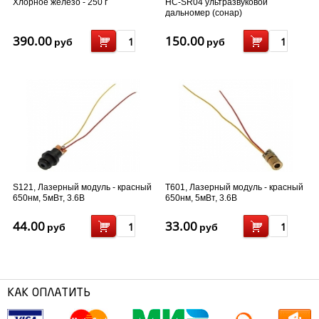
Хлорное железо - 250 г
HC-SR04 ультразвуковой
дальномер (сонар)
390.00
150.00
руб
руб
S121, Лазерный модуль - красный
T601, Лазерный модуль - красный
650нм, 5мВт, 3.6В
650нм, 5мВт, 3.6В
44.00
33.00
руб
руб
КАК ОПЛАТИТЬ