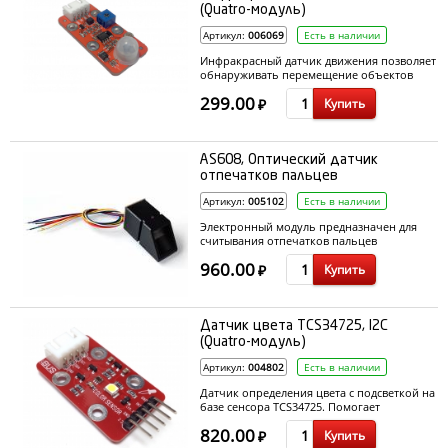
(Quatro-модуль)
Артикул:
006069
Есть в наличии
Инфракрасный датчик движения позволяет
обнаруживать перемещение объектов
(например людей) в зоне действия датчика.
299.00
Купить
₽
AS608, Оптический датчик
отпечатков пальцев
Артикул:
005102
Есть в наличии
Электронный модуль предназначен для
считывания отпечатков пальцев
960.00
Купить
₽
Датчик цвета TCS34725, I2C
(Quatro-модуль)
Артикул:
004802
Есть в наличии
Датчик определения цвета с подсветкой на
базе сенсора TCS34725. Помогает
определить цвет предмета в формате RGB,
820.00
Купить
подключается по интерфейсу I2C
₽