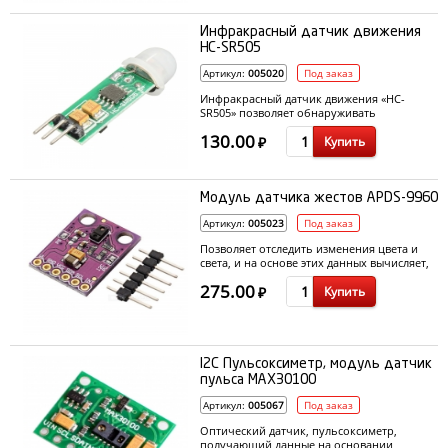
Инфракрасный датчик движения
HC-SR505
Артикул:
005020
Под заказ
Инфракрасный датчик движения «HC-
SR505» позволяет обнаруживать
перемещение объектов (например людей)
130.00
Купить
в зоне действия датчика.
₽
Модуль датчика жестов APDS-9960
Артикул:
005023
Под заказ
Позволяет отследить изменения цвета и
света, и на основе этих данных вычисляет,
какой жест показывает пользователь.
275.00
Купить
₽
I2C Пульсоксиметр, модуль датчик
пульса MAX30100
Артикул:
005067
Под заказ
Оптический датчик, пульсоксиметр,
получающий данные на основании