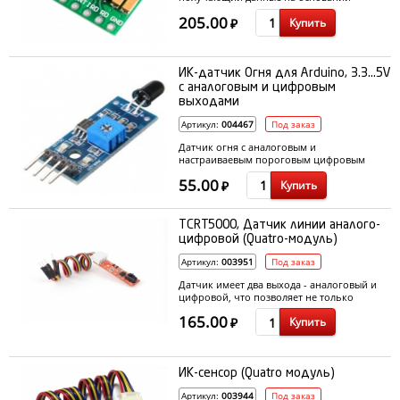
изменения оптической проницаемости
205.00
Купить
кожи человека одновременно с
₽
пульсацией кровотока.
ИК-датчик Огня для Arduino, 3.3...5V
с аналоговым и цифровым
выходами
Артикул:
004467
Под заказ
Датчик огня c аналоговым и
настраиваевым пороговым цифровым
выходом
55.00
Купить
₽
TCRT5000, Датчик линии аналого-
цифровой (Quatro-модуль)
Артикул:
003951
Под заказ
Датчик имеет два выхода - аналоговый и
цифровой, что позволяет не только
отличить черное от белого, но и видеть
165.00
Купить
градации серого. Обычно, датчик линии
₽
устанавливается под днищем робота, как
можно ближе к поверхности. Для удобства
крепления и подключения, датчик линии
выполнен на плате с одним крепежным
ИК-сенсор (Quatro модуль)
отверстием D 3мм. Это позволяет
Артикул:
003944
Под заказ
ориентировать его под любым углом