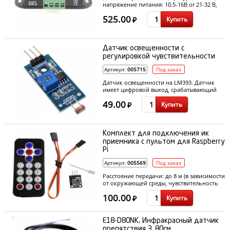
напряжение питания: 10.5-16В or 21-32 В,
управляющее напряжение (в нагрузку):
525.00
Купить
10.5-16В or 21-32В, дистанция обнаружения
₽
(max): 8 м, угол обнаружения: 60 град,
задержка: 1-10 мин (настраивается), вес: 32 г
Датчик освещенности с
регулировкой чувствительности
Артикул:
005715
Под заказ
Датчик освещенности на LM393. Датчик
имеет цифровой выход, срабатывающий
при превышении порога
49.00
Купить
чувствительности, который можно
₽
регулировать подстроечным резистором
Комплект для подключения ик
приемника с пультом для Raspberry
Pi
Артикул:
005569
Под заказ
Расстояние передачи: до 8 м (в зависимости
от окружающей среды, чувствительность
приемника и т.д.), батарея: CR2025 кнопки
100.00
Купить
батареи, емкость аккумулятора: 160mAh,
₽
эффективный угол: 60 °, придерживаться
материал: 0.125mmPET, статический ток:
3uA - 5uA, динамический ток: 3 мА - 5мА
E18-D80NK, Инфракрасный датчик
препятствия 3..80см