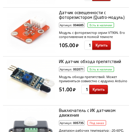
Датчик освещенности c
фоторезистором (Quatro-модуль)
Артикул:
004685
Есть в наличии
Модуль с фоторезистор серии VT90N. Его
сопротивление в полной темноте
находится в диапазоне 12...36кОм, а в
105.00
Купить
хорошо освещеной комнате
₽
сопротивление снижается до 1-3кОм.
ИК датчик обхода препятствий
Артикул:
002071
Есть в наличии
Модуль обхода препятствий. Может
применяться совместно с ардуино Arduino
для управления роботами, машинками, и
51.00
Купить
т.д.
₽
Выключатель с ИК датчиком
движения
Артикул:
005735
Под заказ
Диапазон рабочих температур: -20-60℃,