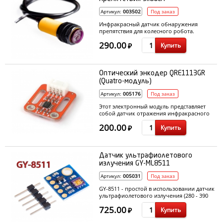
Артикул:
003502
Под заказ
Инфракрасный датчик обнаружения
препятствия для колесного робота.
290.00
Купить
₽
Оптический энкодер QRE1113GR
(Quatro-модуль)
Артикул:
005176
Под заказ
Этот электронный модуль представляет
собой датчик отражения инфракрасного
излучения близко расположенного черно-
200.00
Купить
белого диска. Благодаря работе
₽
фотоэлемента в инфракрасном диопазоне
излучения восприятия оттенков становятся
более контрастным, чем в видимом
диопазоне света. Это олегчает применять
Датчик ультрафиолетового
модуль для определения скорости
излучения GY-ML8511
вращения вала двигателя с помощью белах
и черных участков поверхности.
Артикул:
005031
Под заказ
GY-8511 - простой в использовании датчик
ультрафиолетового излучения (280 - 390
нм) на базе ML8511, с аналоговым
725.00
Купить
выходным сигналом.
₽