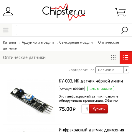
Начните водить название города..
Каталог
Каталог
→
Ардуино и модули
→
Сенсорные модули
→
Оптические
датчики
Выбрать
Оптические датчики
наличию
Сортировать по
⬇
KY-033, ИК датчик чёрной линии
Артикул:
006089
Есть в наличии
Этот инфракрасный датчик позволяет
обнаруживать препятствия. Обычно
используется для навигации в роботах,
75.00
Купить
движущихся по нарисованной линии.
₽
Инфракрасный датчик движения