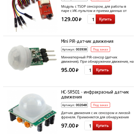
относительно линии движения робота.
Модуль с TSOP сенсором, для работы в
паре с ИК-пультом и приема данных от
других устройств.
129.00
Купить
₽
Mini PIR-датчик движения
Артикул:
003938
Под заказ
Миниатюрный PIR-сенсор (датчик
движения). При обнаружении движения, на
выходе устанавливается высокий уровень
95.00
Купить
>3V.
₽
HC-SR501 - инфракрасный датчик
движения
Артикул:
002048
Под заказ
Датчик движения с ик сенсором и линзой
френеля. Применяется для обнаружения
приближения человека.
97.00
Купить
₽