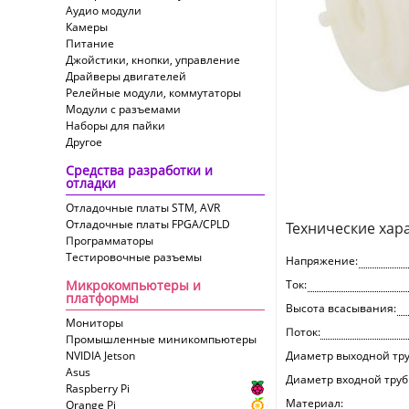
Аудио модули
Камеры
Питание
Джойстики, кнопки, управление
Драйверы двигателей
Релейные модули, коммутаторы
Модули с разъемами
Наборы для пайки
Другое
Средства разработки и
отладки
Отладочные платы STM, AVR
Отладочные платы FPGA/CPLD
Технические хар
Программаторы
Тестировочные разъемы
Напряжение:
Микрокомпьютеры и
Ток:
платформы
Высота всасывания:
Мониторы
Поток:
Промышленные миникомпьютеры
NVIDIA Jetson
Диаметр выходной тру
Asus
Диаметр входной труб
Raspberry Pi
Материал:
Orange Pi