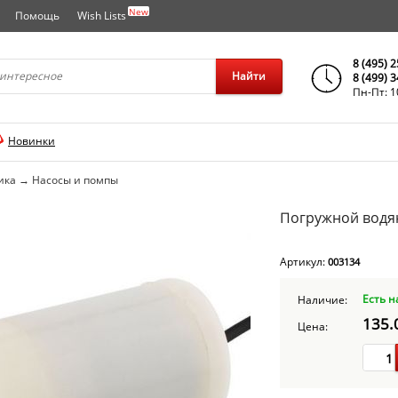
New
Помощь
Wish Lists
города..
8 (495) 
Найти
8 (499) 
Пн-Пт: 1
Новинки
ика
→
Насосы и помпы
Погружной водян
Артикул:
003134
Есть н
Наличие:
135.
Цена: