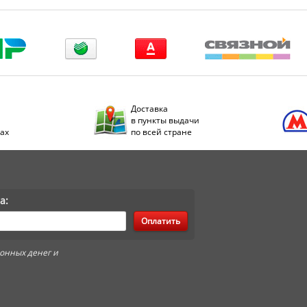
Доставка
в пункты выдачи
дах
по всей стране
а:
Оплатить
онных денег и