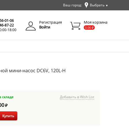
Ваш город:
Выбрать
▼
✕
Закрыть
256-01-06
Регистрация
Моя корзина
346-87-22
Войти
0.00
₽
0:00-18:00
ой мини-насос DC6V, 120L-H
а складе
Добавить в Wish List
00
₽
Купить