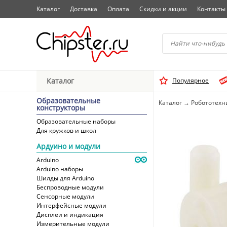
Каталог
Доставка
Оплата
Скидки и акции
Контакты
Начните водить название 
Каталог
Популярное
Выбрать
Образовательные
Каталог
→
Робототехн
конструкторы
Образовательные наборы
Для кружков и школ
Ардуино и модули
Arduino
Arduino наборы
Шилды для Arduino
Беспроводные модули
Сенсорные модули
Интерфейсные модули
Дисплеи и индикация
Измерительные модули