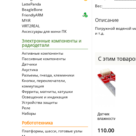
LattePanda
Вес:
BeagleBone
FriendlyARM
Описание
MYiR
VIRT2REAL
Погружной водяной ми
Аксессуары для мини ПК
и т.д.
Электронные компоненты и
радиодетали
Активные компоненты
С этим товар
Пассивные компоненты
Датчики
Акустика
Разъемы, гнезда, клеммники
Кнопки, переключатели,
коммутация
Ферриты, магниты, катушки
Освещение и индикация
Устройства защиты
Реле
Наборы
Датчик
влажности
Робототехника
почвы
позолоченный
110.00
Платформы, шасси, готовые узлы
руб
(Quatro-