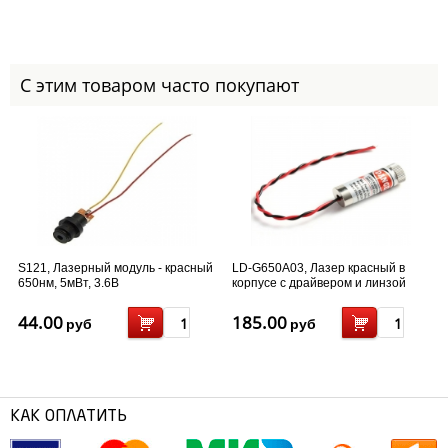
С этим товаром часто покупают
S121, Лазерный модуль - красный
LD-G650A03, Лазер красный в
650нм, 5мВт, 3.6В
корпусе с драйвером и линзой
650nm 5mw (точка)
44.00
185.00
руб
руб
КАК ОПЛАТИТЬ