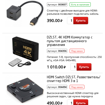
Артикул:
003837
Есть в наличии
Сплиттер с двойным выходом для HDMI-
разъемов позволяет подключать кабель
HDMI к задней панели телевизора,
390.00
Купить
проектора или монитора
₽
DZLST, 4K HDMI Коммутатор с
пультом дистанционного
управления
Артикул:
004356
Под заказ
Питание: 5 В, пропускная способность: 250
мГц, vGA-VGA: 640x480,
800x600,1024x768,1280x1024, dTV/HDTV:
1 010.00
Купить
480i, 576i, 480P, 576P, 720P, 1080i, 1080P,
₽
видео выход: HDMI 1.3b + HDCP1.0/1,1,
входы: 3 х HDMI, выходы: 1 х HDMI
HDMI Switch DZLST, Разветвитель/
сплиттер HDMI 3 в 1
Артикул:
004494
Под заказ
Высококачественный HDMI сплиттер для
решения задач, где нужна передача
сигнала HDMI с нескольких устройств на
490.00
Купить
один монитор
₽