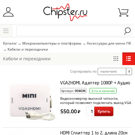
Начните водить название города..
Каталог
Каталог
→
Микрокомпьютеры и платформы
→
Аксессуары для мини ПК
→
Кабели и переходники
Выбрать
Кабели и переходники
наличию
Сортировать по
⬇
VGA2HDMI, Адаптер 1080Р + Аудио
Артикул:
004636
Есть в наличии
Видеоконвертер высокой четкости,
который позволяет подключать выход VGA
(HD 15) от ПК к цифровому входу HDMI
550.00
Купить
новейшего плазменного телевизора
₽
высокой четкости, ЖК-дисплея,
светодиодного или DLP-телевизора, а так
же Xbox360 или PS3
HDMI Сплиттер 1 to 2, длина 20см