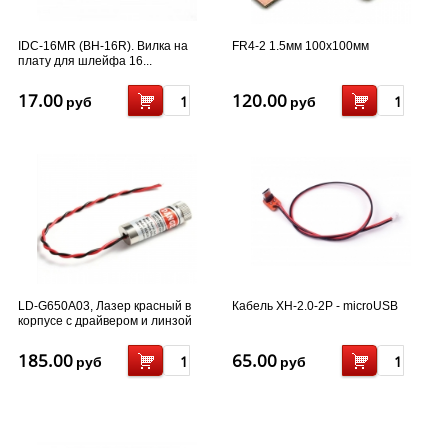
IDC-16MR (BH-16R). Вилка на
FR4-2 1.5мм 100x100мм
плату для шлейфа 16...
17.00
120.00
руб
руб
LD-G650A03, Лазер красный в
Кабель XH-2.0-2P - microUSB
корпусе с драйвером и линзой
650nm 5mw (точка)
185.00
65.00
руб
руб