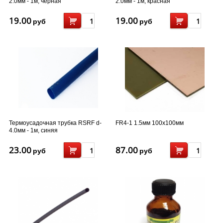
2.0мм - 1м, черная
2.0мм - 1м, красная
19.00
19.00
руб
руб
Термоусадочная трубка RSRF d-
FR4-1 1.5мм 100x100мм
4.0мм - 1м, синяя
23.00
87.00
руб
руб