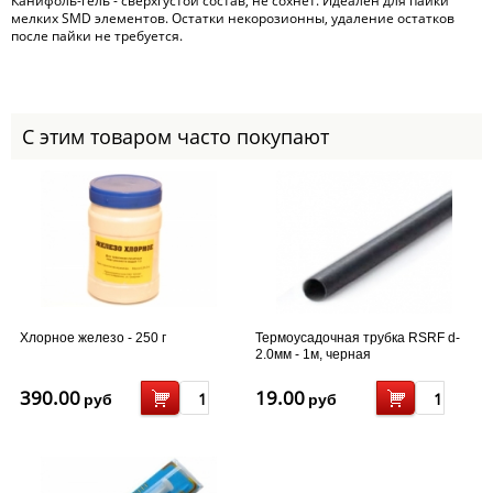
Канифоль-гель - сверхгустой состав, не сохнет. Идеален для пайки
мелких SMD элементов. Остатки некорозионны, удаление остатков
после пайки не требуется.
С этим товаром часто покупают
Хлорное железо - 250 г
Термоусадочная трубка RSRF d-
2.0мм - 1м, черная
390.00
19.00
руб
руб