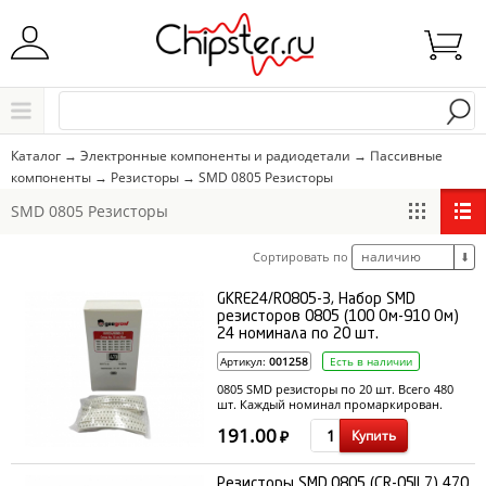
Начните водить название города..
Каталог
Каталог
→
Электронные компоненты и радиодетали
→
Пассивные
компоненты
→
Резисторы
→
SMD 0805 Резисторы
Выбрать
SMD 0805 Резисторы
наличию
Сортировать по
⬇
GKRE24/R0805-3, Набор SMD
резисторов 0805 (100 Ом-910 Ом)
24 номинала по 20 шт.
Артикул:
001258
Есть в наличии
0805 SMD резисторы по 20 шт. Всего 480
шт. Каждый номинал промаркирован.
191.00
Купить
₽
Резисторы SMD 0805 (CR-05JL7) 470