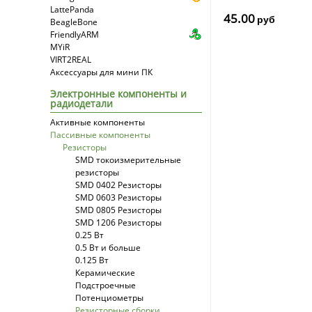
LattePanda
45.00
руб
BeagleBone
FriendlyARM
MYiR
VIRT2REAL
Аксессуары для мини ПК
Электронные компоненты и
радиодетали
Активные компоненты
Пассивные компоненты
Резисторы
SMD токоизмерительные
резисторы
SMD 0402 Резисторы
SMD 0603 Резисторы
SMD 0805 Резисторы
SMD 1206 Резисторы
0.25 Вт
0.5 Вт и больше
0.125 Вт
Керамические
Подстроечные
Потенциометры
Резисторные сборки