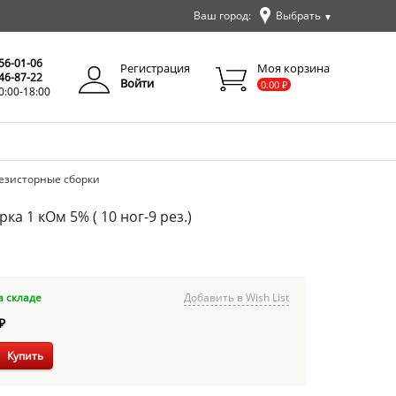
Ваш город:
Выбрать
▼
✕
Закрыть
256-01-06
Регистрация
Моя корзина
346-87-22
Войти
0.00
₽
0:00-18:00
езисторные сборки
ка 1 кОм 5% ( 10 ног-9 рез.)
а складе
Добавить в Wish List
₽
Купить