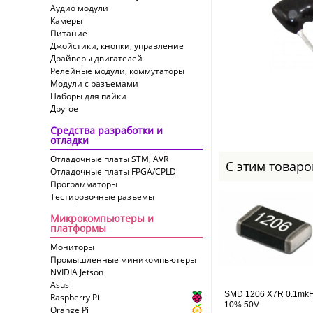
Аудио модули
Камеры
Питание
Джойстики, кнопки, управление
Драйверы двигателей
Релейные модули, коммутаторы
Модули с разъемами
Наборы для пайки
Другое
Средства разработки и
отладки
Отладочные платы STM, AVR
С этим товар
Отладочные платы FPGA/CPLD
Программаторы
Тестировочные разъемы
Микрокомпьютеры и
платформы
Мониторы
Промышленные миникомпьютеры
NVIDIA Jetson
Asus
SMD 1206 X7R 0.1mk
Raspberry Pi
10% 50V
Orange Pi