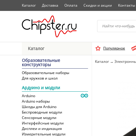
Каталог
Доставка
Оплата
Скидки и акции
Контакты
Начните водить название 
Каталог
Популярное
Выбрать
Образовательные
Каталог
→
Электронны
конструкторы
Образовательные наборы
Для кружков и школ
Ардуино и модули
Arduino
Arduino наборы
Шилды для Arduino
Беспроводные модули
Сенсорные модули
Интерфейсные модули
Дисплеи и индикация
Измерительные модули