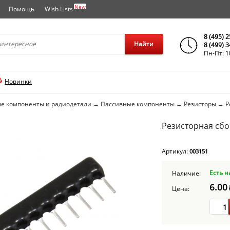
New
Помощь
Wish Lists
города..
8 (495) 
Найти
8 (499) 
Пн-Пт: 1
Новинки
е компоненты и радиодетали
→
Пассивные компоненты
→
Резисторы
→
Р
Резисторная сбор
Артикул:
003151
Есть н
Наличие:
6.00
Цена: