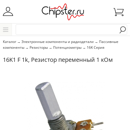
Начните водить название города..
Каталог
Каталог
→
Электронные компоненты и радиодетали
→
Пассивные
компоненты
→
Резисторы
→
Потенциометры
→
16K Серия
Выбрать
16K1 F 1k, Резистор переменный 1 кОм