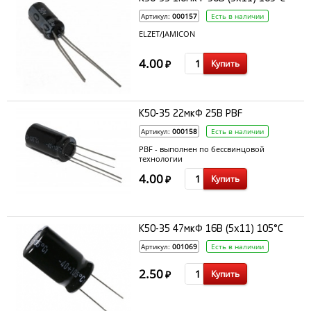
Артикул:
000157
Есть в наличии
ELZET/JAMICON
4.00
Купить
₽
К50-35 22мкФ 25В PBF
Артикул:
000158
Есть в наличии
PBF - выполнен по бессвинцовой
технологии
4.00
Купить
₽
К50-35 47мкФ 16В (5x11) 105°C
Артикул:
001069
Есть в наличии
2.50
Купить
₽