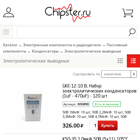
Начните водить название города..
Каталог
Каталог
→
Электронные компоненты и радиодетали
→
Пассивные
компоненты
→
Конденсаторы
→
Электролитические выводные
Выбрать
Электролитические выводные
наличию
Сортировать по
⬇
GKE-12-10 B, Набор
электролитических конденсаторов
(1uF - 470uF) - 120 шт
Артикул:
005890
Есть в наличии
50В 1МкФ: 10 шт, 50В 2,2МкФ: 10 шт, 50В
3,3МкФ: 10 шт, 50В 4,7МкФ: 10 шт, 50В
10МкФ: 10 шт, 25В 22МкФ: 10 шт, 25В
326.00
Купить
33МкФ: 10 шт
₽
К50-35 1.0мкФ 50В (5x11) 105°C