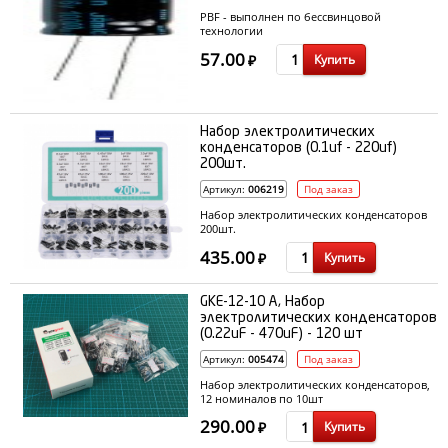
PBF - выполнен по бессвинцовой
технологии
57.00
Купить
₽
Набор электролитических
конденсаторов (0.1uf - 220uf)
200шт.
Артикул:
006219
Под заказ
Набор электролитических конденсаторов
200шт.
435.00
Купить
₽
GKE-12-10 A, Набор
электролитических конденсаторов
(0.22uF - 470uF) - 120 шт
Артикул:
005474
Под заказ
Набор электролитических конденсаторов,
12 номиналов по 10шт
290.00
Купить
₽