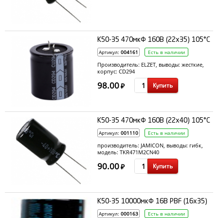
К50-35 470мкФ 160В (22x35) 105°С
Артикул:
004161
Есть в наличии
Производитель: ELZET, выводы: жесткие,
корпус: CD294
98.00
Купить
₽
К50-35 470мкФ 160В (22x40) 105°С
Артикул:
001110
Есть в наличии
производитель: JAMICON, выводы: гибк,
модель: TKR471M2СN40
90.00
Купить
₽
К50-35 10000мкФ 16В PBF (16x35)
Артикул:
000163
Есть в наличии