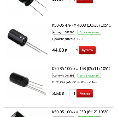
К50-35 47мкФ 400В (16x25) 105°C
Артикул:
001266
Есть в наличии
Производитель: ELZET
44.00
Купить
₽
К50-35 100мкФ 16В (05x11) 105°C
Артикул:
001393
Есть в наличии
ELEC_CAP JAMICON - 05ммx11мм
3.50
Купить
₽
К50-35 100мкФ 35В (6*12) 105°С