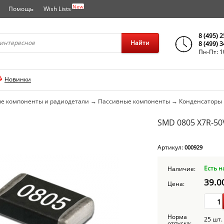
New
Помощь
Wish Lists
города..
8 (495) 
Найти
8 (499) 
Пн-Пт: 1
Новинки
е компоненты и радиодетали
→
Пассивные компоненты
→
Конденсаторы
SMD 0805 X7R-50
Артикул:
000929
Есть н
Наличие:
39.0
Цена:
Норма
25 шт.
отпуска: