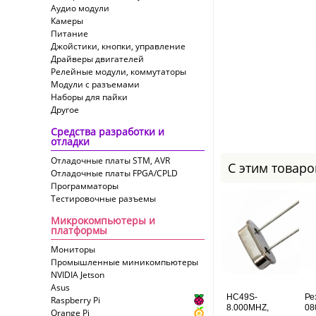
Аудио модули
Камеры
Питание
Джойстики, кнопки, управление
Драйверы двигателей
Релейные модули, коммутаторы
Модули с разъемами
Наборы для пайки
Другое
Средства разработки и
отладки
Отладочные платы STM, AVR
С этим товар
Отладочные платы FPGA/CPLD
Программаторы
Тестировочные разъемы
Микрокомпьютеры и
платформы
Мониторы
Промышленные миникомпьютеры
NVIDIA Jetson
Asus
HC49S-
Ре
Raspberry Pi
8.000MHZ,
08
Orange Pi