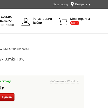
Ваш город:
Выбрать
▼
✕
Закрыть
256-01-06
Регистрация
Моя корзина
346-87-22
Войти
0.00
₽
0:00-18:00
→
SMD0805 (керам.)
V-1.0mkF 10%
а складе
Добавить в Wish List
0
₽
Купить