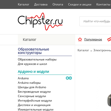
Каталог
Доставка
Оплата
Скидки и акции
Контакты
Начните водить название 
Каталог
Популярное
Выбрать
Образовательные
Каталог
→
Электронны
конструкторы
Образовательные наборы
Для кружков и школ
Ардуино и модули
Arduino
Arduino наборы
Шилды для Arduino
Беспроводные модули
Сенсорные модули
Интерфейсные модули
Дисплеи и индикация
Измерительные модули