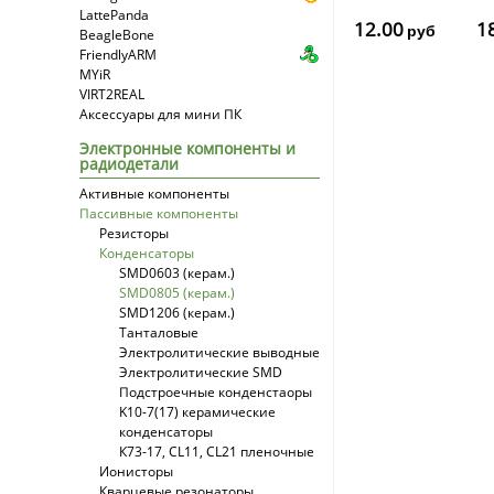
Кварцевый
05
LattePanda
резонатор 8
5
12.00
1
руб
BeagleBone
МГц
FriendlyARM
MYiR
VIRT2REAL
Аксессуары для мини ПК
Электронные компоненты и
радиодетали
Активные компоненты
Пассивные компоненты
Резисторы
Конденсаторы
SMD0603 (керам.)
SMD0805 (керам.)
SMD1206 (керам.)
Танталовые
Электролитические выводные
Электролитические SMD
Подстроечные конденстаоры
K10-7(17) керамические
конденсаторы
К73-17, CL11, CL21 пленочные
Ионисторы
Кварцевые резонаторы