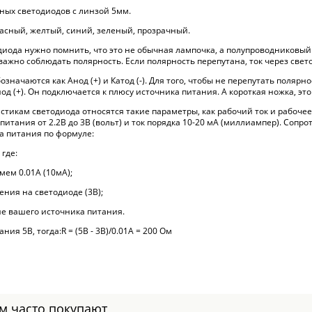
тных светодиодов с линзой 5мм.
расный, желтый, синий, зеленый, прозрачный.
иода нужно помнить, что это не обычная лампочка, а полупроводниковый
ажно соблюдать полярность. Если полярность перепутана, ток через свето
значаются как Анод (+) и Катод (-). Для того, чтобы не перепутать поляр
д (+). Он подключается к плюсу источника питания. А короткая ножка, это к
стикам светодиода относятся такие параметры, как рабочий ток и рабоче
итания от 2.2В до 3В (вольт) и ток порядка 10-20 мА (миллиампер). Сопр
 питания по формуле:
 где:
мем 0.01А (10мА);
ения на светодиоде (3В);
ие вашего источника питания.
ия 5В, тогда:R = (5В - 3В)/0.01А = 200 Ом
ом часто покупают