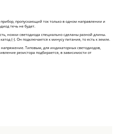
 прибор, пропускающий ток только в одном направлении и
диод течь не будет.
ность, ножки светодиода специально сделаны разной длины.
атод (-). Он подключается к минусу питания, то есть к земле.
е напряжение. Типовым, для индикаторных светодиодов,
отивление резистора подбирается, в зависимости от