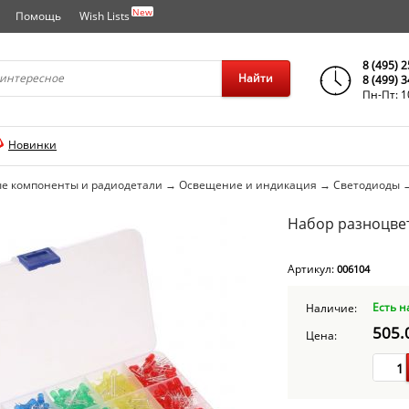
New
Помощь
Wish Lists
города..
8 (495) 
Найти
8 (499) 
Пн-Пт: 1
Новинки
е компоненты и радиодетали
→
Освещение и индикация
→
Светодиоды
Набор разноцвет
Артикул:
006104
Есть н
Наличие:
505.
Цена: