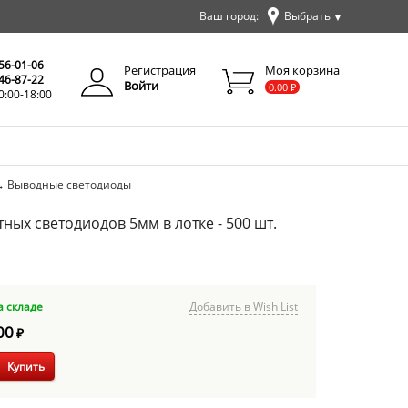
Ваш город:
Выбрать
▼
✕
Закрыть
256-01-06
Регистрация
Моя корзина
346-87-22
Войти
0.00
₽
0:00-18:00
→
Выводные светодиоды
ных светодиодов 5мм в лотке - 500 шт.
а складе
Добавить в Wish List
00
₽
Купить