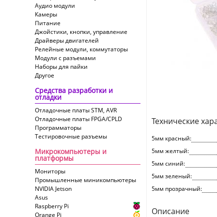
Аудио модули
Камеры
Питание
Джойстики, кнопки, управление
Драйверы двигателей
Релейные модули, коммутаторы
Модули с разъемами
Наборы для пайки
Другое
Средства разработки и
отладки
Отладочные платы STM, AVR
Отладочные платы FPGA/CPLD
Технические хар
Программаторы
Тестировочные разъемы
5мм красный:
Микрокомпьютеры и
5мм желтый:
платформы
5мм синий:
Мониторы
5мм зеленый:
Промышленные миникомпьютеры
NVIDIA Jetson
5мм прозрачный:
Asus
Raspberry Pi
Описание
Orange Pi