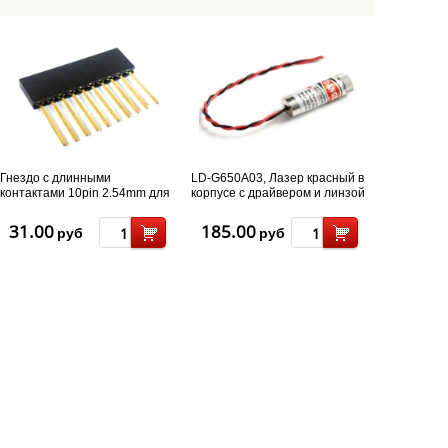
Гнездо с длинными
LD-G650A03, Лазер красный в
контактами 10pin 2.54mm для
корпусе с драйвером и линзой
Arduino
650nm 5mw (точка)
31.00
185.00
руб
руб