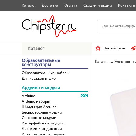
Каталог
Доставка
Оплата
Скидки и акции
Контакты
Начните водить название 
Каталог
Популярное
Выбрать
Образовательные
Каталог
→
Электронны
конструкторы
Образовательные наборы
Для кружков и школ
Ардуино и модули
Arduino
Arduino наборы
Шилды для Arduino
Беспроводные модули
Сенсорные модули
Интерфейсные модули
Дисплеи и индикация
Измерительные модули