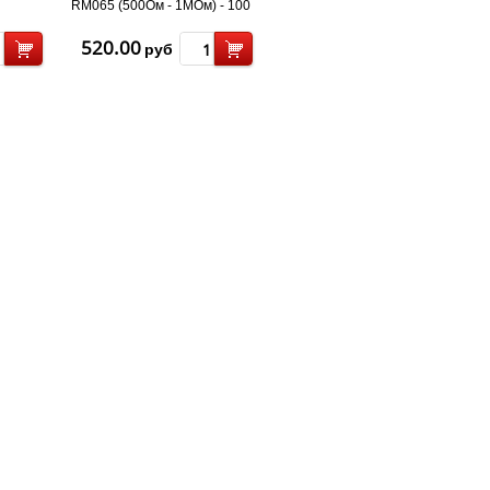
RM065 (500Ом - 1МОм) - 100
470uF) -
шт
520.00
руб