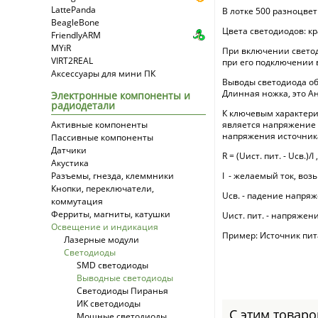
LattePanda
В лотке 500 разноцве
BeagleBone
Цвета светодиодов: к
FriendlyARM
MYiR
При включении светод
VIRT2REAL
при его подключении в
Аксессуары для мини ПК
Выводы светодиода обо
Длинная ножка, это Ано
Электронные компоненты и
радиодетали
К ключевым характери
Активные компоненты
является напряжение п
напряжения источника
Пассивные компоненты
Датчики
R = (Uист. пит. - Uсв.)/I ,
Акустика
Разъемы, гнезда, клеммники
I - желаемый ток, возь
Кнопки, переключатели,
Uсв. - падение напряж
коммутация
Ферриты, магниты, катушки
Uист. пит. - напряжен
Освещение и индикация
Пример: Источник питан
Лазерные модули
Светодиоды
SMD светодиоды
Выводные светодиоды
Светодиоды Пиранья
ИК светодиоды
С этим товар
Мощные светодиоды