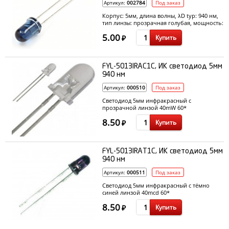
Артикул:
002784
Под заказ
Корпус: 5мм, длина волны, λD typ: 940 нм,
тип линзы: прозрачная голубая, мощность:
40 мВт, угол обзора: 40 °
5.00
Купить
₽
FYL-5013IRAC1C, ИК светодиод 5мм
940 нм
Артикул:
000510
Под заказ
Светодиод 5мм инфракрасный с
прозрачной линзой 40mW 60*
8.50
Купить
₽
FYL-5013IRAT1C, ИК светодиод 5мм
940 нм
Артикул:
000511
Под заказ
Светодиод 5мм инфракрасный с тёмно
синей линзой 40mcd 60*
8.50
Купить
₽