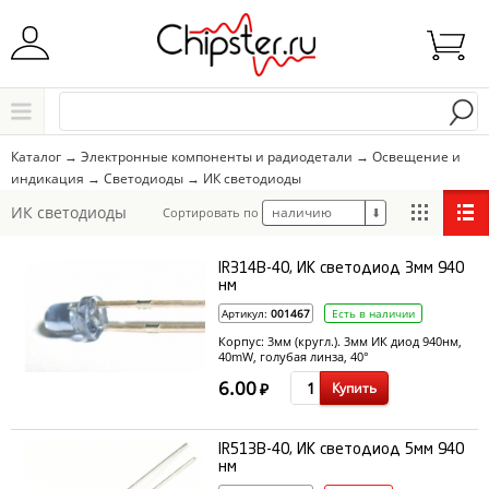
Начните водить название города..
Каталог
Каталог
→
Электронные компоненты и радиодетали
→
Освещение и
индикация
→
Светодиоды
→
ИК светодиоды
Выбрать
ИК светодиоды
наличию
Сортировать по
⬇
IR314B-40, ИК светодиод 3мм 940
нм
Артикул:
001467
Есть в наличии
Корпус: 3мм (кругл.). 3мм ИК диод 940нм,
40mW, голубая линза, 40°
6.00
Купить
₽
IR513B-40, ИК светодиод 5мм 940
нм