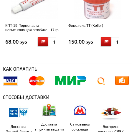
КПТ-19, Термопаста
Флюс гель TT (Keller)
невысыхающая в тюбике - 17 гр
68.00
150.00
руб
руб
КАК ОПЛАТИТЬ
СПОСОБЫ ДОСТАВКИ
Доставка
Самовывоз
Доставка
Экспресс
в пункты выдачи
со склада
Почтой России
доставка СДЭК