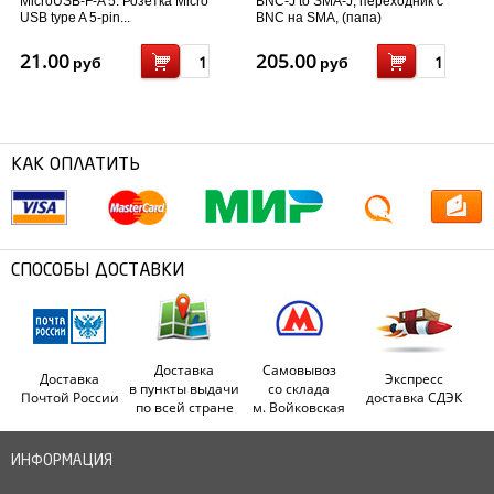
MicroUSB-F-A 5. Розетка Micro
BNC-J to SMA-J, переходник с
USB type A 5-pin...
BNC на SMA, (папа)
21.00
205.00
руб
руб
КАК ОПЛАТИТЬ
СПОСОБЫ ДОСТАВКИ
Доставка
Самовывоз
Доставка
Экспресс
в пункты выдачи
со склада
Почтой России
доставка СДЭК
по всей стране
м. Войковская
ИНФОРМАЦИЯ