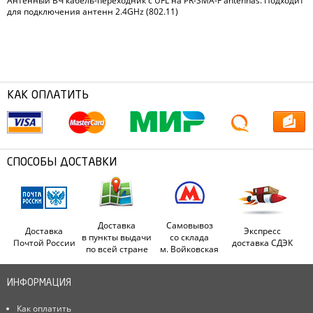
Антенный ВЧ кабель-переходник с UFL на
PR
-SMA-F antennas. Подходит
для подключения антенн 2.4GHz (802.11)
КАК ОПЛАТИТЬ
СПОСОБЫ ДОСТАВКИ
Доставка
Самовывоз
Доставка
Экспресс
в пункты выдачи
со склада
Почтой России
доставка СДЭК
по всей стране
м. Войковская
ИНФОРМАЦИЯ
Как оплатить