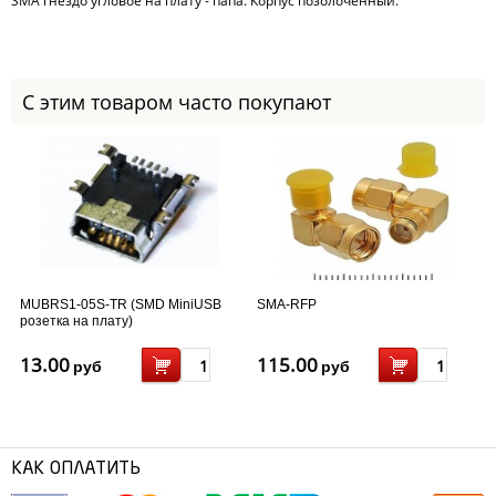
SMA гнездо угловое на плату - папа. Корпус позолоченный.
С этим товаром часто покупают
MUBRS1-05S-TR (SMD MiniUSB
SMA-RFP
розетка на плату)
13.00
115.00
руб
руб
КАК ОПЛАТИТЬ