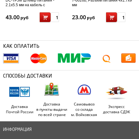
DC-TPJM Штекер питания -
7-0026b, Разъем питания 4x1.7x9
2.1x5.5 мм на кабель с
мм
клеммником
43.00
23.00
руб
руб
КАК ОПЛАТИТЬ
СПОСОБЫ ДОСТАВКИ
Доставка
Самовывоз
Доставка
Экспресс
в пункты выдачи
со склада
Почтой России
доставка СДЭК
по всей стране
м. Войковская
ИНФОРМАЦИЯ