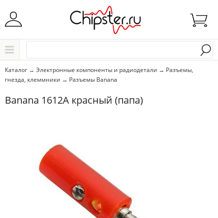
Начните водить название города..
Каталог
Каталог
→
Электронные компоненты и радиодетали
→
Разъемы,
гнезда, клеммники
→
Разъемы Banana
Выбрать
Banana 1612A красный (папа)