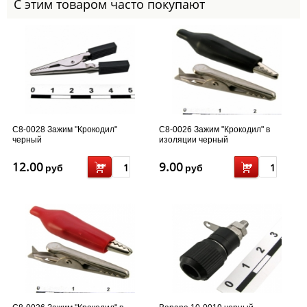
С этим товаром часто покупают
С8-0028 Зажим "Крокодил"
С8-0026 Зажим "Крокодил" в
черный
изоляции черный
12.00
9.00
руб
руб