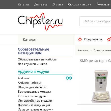
Каталог
Доставка
Оплата
Скидки и акции
Контакты
Начните водить название 
Каталог
Популярное
Выбрать
Образовательные
Каталог
→
Электронны
конструкторы
Образовательные наборы
SMD резисторы 0
Для кружков и школ
Ардуино и модули
Arduino
Arduino наборы
Шилды для Arduino
Беспроводные модули
Сенсорные модули
Интерфейсные модули
Дисплеи и индикация
Измерительные модули