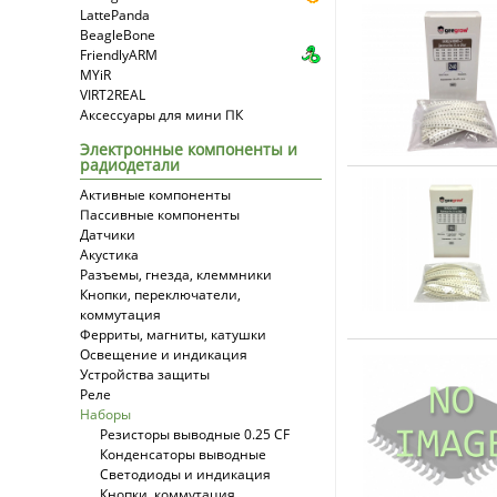
LattePanda
BeagleBone
FriendlyARM
MYiR
VIRT2REAL
Аксессуары для мини ПК
Электронные компоненты и
радиодетали
Активные компоненты
Пассивные компоненты
Датчики
Акустика
Разъемы, гнезда, клеммники
Кнопки, переключатели,
коммутация
Ферриты, магниты, катушки
Освещение и индикация
Устройства защиты
Реле
Наборы
Резисторы выводные 0.25 CF
Конденсаторы выводные
Светодиоды и индикация
Кнопки, коммутация