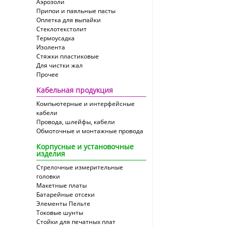
Аэрозоли
Припои и паяльные пасты
Оплетка для выпайки
Cтеклотекстолит
Термоусадка
Изолента
Стяжки пластиковые
Для чистки жал
Прочее
Кабельная продукция
Компьютерные и интерфейсные
кабели
Провода, шлейфы, кабели
Обмоточные и монтажные провода
Корпусные и установочные
изделия
Стрелочные измерительные
головки
Макетные платы
Батарейные отсеки
Элементы Пельте
Токовые шунты
Стойки для печатных плат