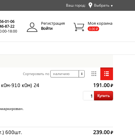
Ваш город:
Выбрать
▼
✕
Закрыть
256-01-06
Регистрация
Моя корзина
346-87-22
Войти
0.00
₽
0:00-18:00
наличию
Сортировать по
⬇
191.00
₽
 кОм-910 кОм) 24
Купить
омаркирован.
239.00
₽
.) 600шт.