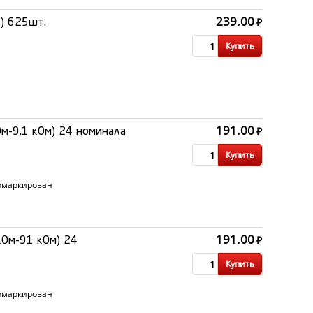
239.00
₽
.) 625шт.
Купить
191.00
₽
м-9.1 кОм) 24 номинала
Купить
ромаркирован
191.00
₽
кОм-91 кОм) 24
Купить
ромаркирован