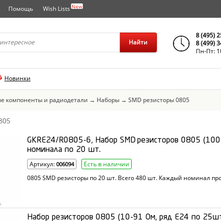
New
Помощь
Wish Lists
города..
8 (495) 
Найти
8 (499) 
Пн-Пт: 1
Новинки
е компоненты и радиодетали
→
Наборы
→
SMD резисторы 0805
805
GKRE24/R0805-6, Набор SMD резисторов 0805 (100
номинала по 20 шт.
Артикул:
Есть в наличии
006094
0805 SMD резисторы по 20 шт. Всего 480 шт. Каждый номинал пр
Набор резисторов 0805 (10-91 Ом, ряд Е24 по 25шт