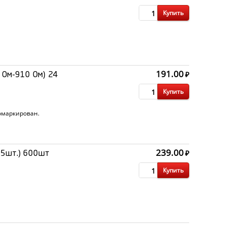
Купить
191.00
₽
 Ом-910 Ом) 24
Купить
омаркирован.
239.00
₽
25шт.) 600шт
Купить