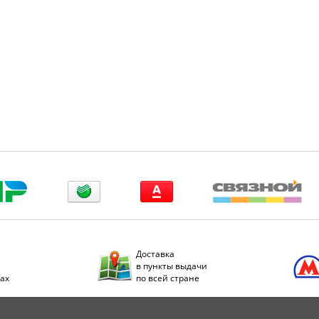
Доставка
в пункты выдачи
дах
по всей стране