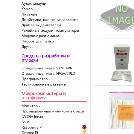
Аудио модули
Камеры
Питание
Джойстики, кнопки, управление
Драйверы двигателей
Релейные модули, коммутаторы
Модули с разъемами
Наборы для пайки
Другое
Средства разработки и
отладки
Отладочные платы STM, AVR
Отладочные платы FPGA/CPLD
Программаторы
Тестировочные разъемы
Микрокомпьютеры и
платформы
Мониторы
Промышленные миникомпьютеры
NVIDIA Jetson
Asus
Raspberry Pi
Orange Pi