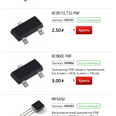
BC857CLT1G PBF
Артикул:
000701
Есть в наличии
2.50
Купить
₽
BC860C PBF
Артикул:
000884
Есть в наличии
Транзистор PNP общего применения
(Uк.б.макс.=-50 В, Ік.макс.=-100 мА,
P=200мВт, h21э=420-800, fгр=100 МГц)
3.00
Купить
₽
MPSA92
Артикул:
000493
Есть в наличии
Высоковольтный транзистор PNP