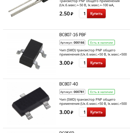
Транзистор PNP общего применения
(Uк.б.макс.=-50 В, Ік.макс.=-100 мА,
P=500мВт, h21э=420...800, fгр=300 МГц)
2.50
Купить
₽
BC807-16 PBF
Артикул:
000166
Есть в наличии
Чип (SMD) транзистор PNP общего
применения (Uк.б.макс.=50 В, Ік.макс.=500
мА, P=330мВт, h21э=100~250, fгр=200 МГц,
3.00
Купить
корпус SOT23). Аналог BC327
₽
BC807-40
Артикул:
000781
Есть в наличии
Чип (SMD) транзистор PNP общего
применения (Uк.б.макс.=50 В, Ік.макс.=500
мА, P=330мВт, h21э=250~600, fгр=200 МГц,
3.00
Купить
корпус SOT23). Аналог BC327
₽