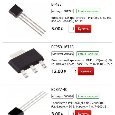
BF423
Артикул:
001771
Есть в наличии
Биполярный транзистор - PNP 250 В, 50 мА,
830 мВт, 60 МГц, TO-92
5.00
Купить
₽
BCP53-16T1G
Артикул:
001656
Есть в наличии
Биполярный транзистор PNP; UКЭ(макс): 80
В; IК(макс): 1.5 А; Pрасс: 1.5 Вт; h21: 100...250;
Примечание: High Current Transistor PNP,
12.00
Купить
SOT-223
₽
BC327-40
Артикул:
000010
Есть в наличии
Транзистор PNP общего применения
(Uк.б.макс.=-50 В, Ік.макс.=-1 А, P=600мВт,
h21э=630, fгр=100 МГц)
3.00
Купить
₽