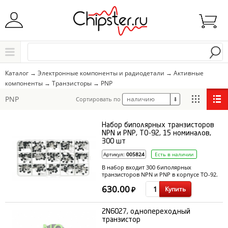
Начните водить название города..
Каталог
Каталог
→
Электронные компоненты и радиодетали
→
Активные
компоненты
→
Транзисторы
→
PNP
Выбрать
PNP
наличию
Сортировать по
⬇
Набор биполярных транзисторов
NPN и PNP, ТО-92, 15 номиналов,
300 шт
Артикул:
005824
Есть в наличии
В набор входит 300 биполярных
транзисторов NPN и PNP в корпусе TO-92.
15 различных номиналов по 20 шт в
630.00
Купить
каждом. Все транзисторы разложены в
₽
удобный органайзер.
2N6027, однопереходный
транзистор