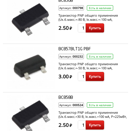
BC856B
Артикул:
000798
Есть в наличии
Транзистор PNP общего применения
(Uк.б.макс.=-80 В, Ік.макс.=-100 мА,
P=250мВт, h21э=220, fгр=100 МГц)
2.50
Купить
₽
BC857BLT1G PBF
Артикул:
000232
Есть в наличии
Транзистор PNP общего применения
(Uк.б.макс.=-50 В, Ік.макс.=-100 мА,
P=310мВт, h21э=200~450, fгр=100 МГц)
3.00
Купить
₽
BC858B
Артикул:
000524
Есть в наличии
Транзистор PNP общего применения
(Uк.б.макс.=30 В, Ік.макс.=100 мА, P=225мВт,
h21э=220~475, fгр=100 МГц)
2.50
Купить
₽