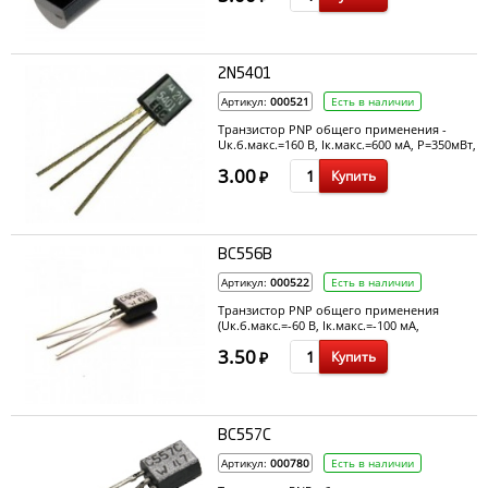
2N5401
Артикул:
000521
Есть в наличии
Транзистор PNP общего применения -
Uк.б.макс.=160 В, Ік.макс.=600 мА, P=350мВт,
h21э=40~200, fгр=100 МГц
3.00
Купить
₽
BC556B
Артикул:
000522
Есть в наличии
Транзистор PNP общего применения
(Uк.б.макс.=-60 В, Ік.макс.=-100 мА,
P=500мВт, h21э=220, fгр=200 МГц)
3.50
Купить
₽
BC557C
Артикул:
000780
Есть в наличии