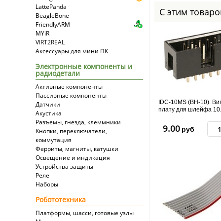
LattePanda
С этим товар
BeagleBone
FriendlyARM
MYiR
VIRT2REAL
Аксессуары для мини ПК
Электронные компоненты и
радиодетали
Активные компоненты
Пассивные компоненты
IDC-10MS (BH-10). Ви
Датчики
плату для шлейфа 10.
Акустика
Разъемы, гнезда, клеммники
9.00
руб
Кнопки, переключатели,
коммутация
Ферриты, магниты, катушки
Освещение и индикация
Устройства защиты
Реле
Наборы
Робототехника
Платформы, шасси, готовые узлы