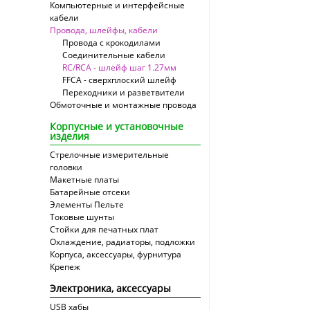
Компьютерные и интерфейсные
кабели
Провода, шлейфы, кабели
Провода с крокодилами
Соединительные кабели
RC/RCA - шлейф шаг 1.27мм
FFCA - сверхплоский шлейф
Переходники и разветвители
Обмоточные и монтажные провода
Корпусные и установочные
изделия
Стрелочные измерительные
головки
Макетные платы
Батарейные отсеки
Элементы Пельте
Токовые шунты
Стойки для печатных плат
Охлаждение, радиаторы, подложки
Корпуса, аксессуары, фурнитура
Крепеж
Электроника, аксессуары
USB хабы