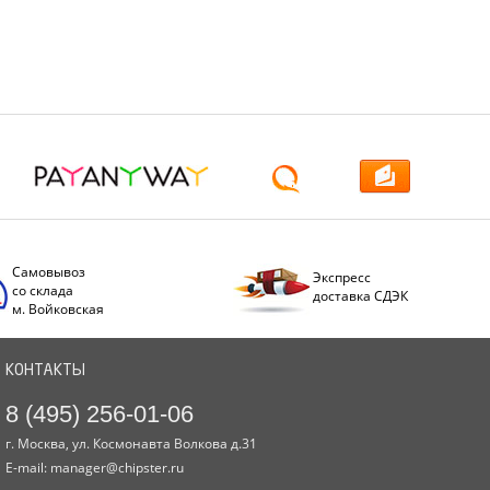
Самовывоз
Экспресс
со склада
доставка СДЭК
м. Войковская
КОНТАКТЫ
8 (495) 256-01-06
г. Москва, ул. Космонавта Волкова д.31
E-mail:
manager@chipster.ru