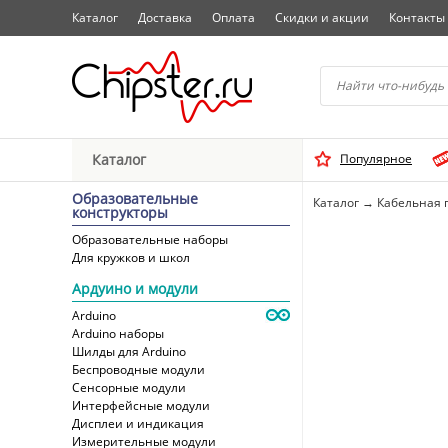
Каталог
Доставка
Оплата
Скидки и акции
Контакты
Начните водить название 
Каталог
Популярное
Выбрать
Образовательные
Каталог
→
Кабельная 
конструкторы
Образовательные наборы
Для кружков и школ
Ардуино и модули
Arduino
Arduino наборы
Шилды для Arduino
Беспроводные модули
Сенсорные модули
Интерфейсные модули
Дисплеи и индикация
Измерительные модули