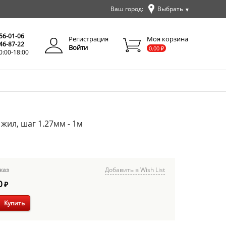
Ваш город:
Выбрать
▼
✕
Закрыть
256-01-06
Регистрация
Моя корзина
346-87-22
Войти
0.00
₽
0:00-18:00
 жил, шаг 1.27мм - 1м
каз
Добавить в Wish List
0
₽
Купить