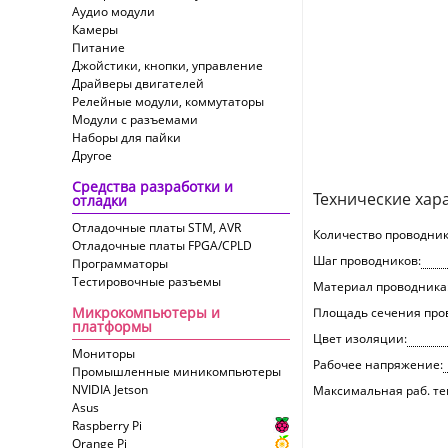
Аудио модули
Камеры
Питание
Джойстики, кнопки, управление
Драйверы двигателей
Релейные модули, коммутаторы
Модули с разъемами
Наборы для пайки
Другое
Средства разработки и
Технические хар
отладки
Отладочные платы STM, AVR
Количество проводник
Отладочные платы FPGA/CPLD
Шаг проводников:
Программаторы
Тестировочные разъемы
Материал проводника
Микрокомпьютеры и
Площадь сечения про
платформы
Цвет изоляции:
Мониторы
Рабочее напряжение:
Промышленные миникомпьютеры
NVIDIA Jetson
Максимальная раб. те
Asus
Raspberry Pi
Orange Pi