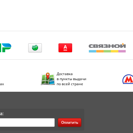
Доставка
в пункты выдачи
дах
по всей стране
а:
Оплатить