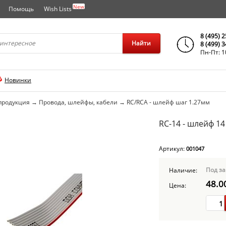
New
Помощь
Wish Lists
города..
8 (495) 
Найти
8 (499) 
Пн-Пт: 1
Новинки
продукция
→
Провода, шлейфы, кабели
→
RC/RCA - шлейф шаг 1.27мм
RC-14 - шлейф 14
Артикул:
001047
Под за
Наличие:
48.0
Цена: