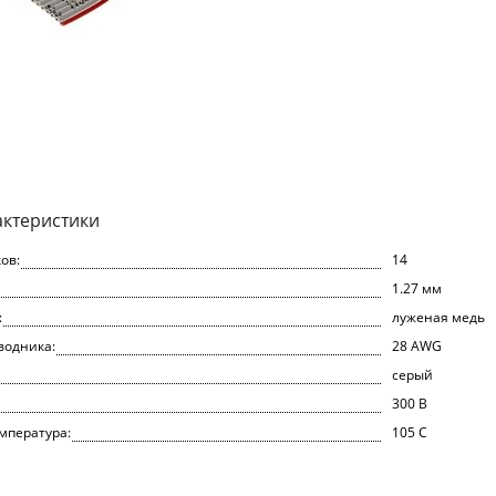
актеристики
ов:
14
1.27 мм
:
луженая медь
водника:
28 AWG
серый
300 В
мпература:
105 С