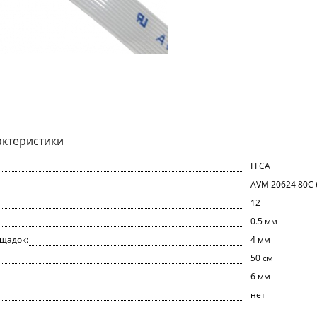
актеристики
FFCA
AVM 20624 80C 
12
0.5 мм
щадок:
4 мм
50 cм
6 мм
нет