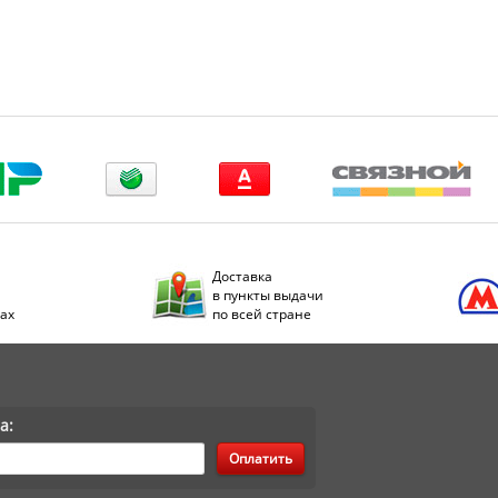
Доставка
в пункты выдачи
дах
по всей стране
а:
Оплатить