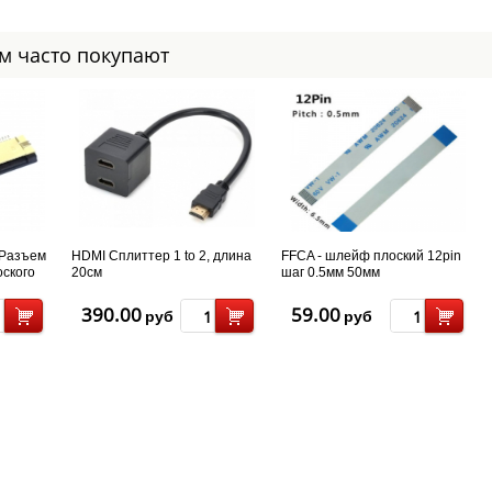
ом часто покупают
 Разъем
HDMI Сплиттер 1 to 2, длина
FFCA - шлейф плоский 12pin
оского
20см
шаг 0.5мм 50мм
390.00
59.00
руб
руб