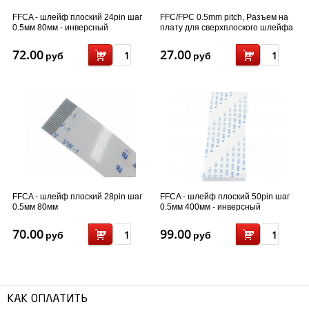
FFCA - шлейф плоский 24pin шаг
FFC/FPC 0.5mm pitch, Разъем на
0.5мм 80мм - инверсный
плату для сверхплоского шлейфа
- 12 pin
72.00
27.00
руб
руб
FFCA - шлейф плоский 28pin шаг
FFCA - шлейф плоский 50pin шаг
0.5мм 80мм
0.5мм 400мм - инверсный
70.00
99.00
руб
руб
КАК ОПЛАТИТЬ