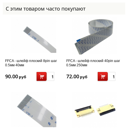
С этим товаром часто покупают
FFCA - шлейф плоский 8pin шаг
FFCA - шлейф плоский 40pin шаг
0.5мм 40мм
0.5мм 250мм
90.00
72.00
руб
руб