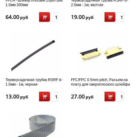
FFCA - шлейф плоский 20pin шаг
Термоусадочная трубка RSRF d-
1.0мм 300мм
2.0мм - 1м, желтая
64.00
19.00
руб
руб
Термоусадочная трубка RSRF d-
FFC/FPC 0.5mm pitch, Разъем на
1.0мм - 1м, черная
плату для сверхплоского шлейфа
- 12 pin
13.00
27.00
руб
руб