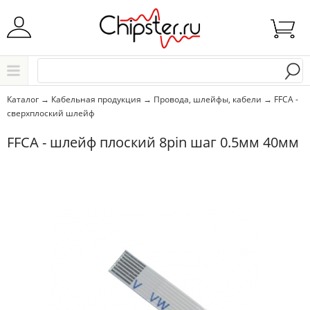
Начните водить название города..
Каталог
Каталог
→
Кабельная продукция
→
Провода, шлейфы, кабели
→
FFCA -
сверхплоский шлейф
Выбрать
FFCA - шлейф плоский 8pin шаг 0.5мм 40мм