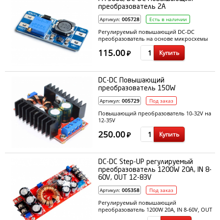
преобразователь 2A
Артикул:
005728
Есть в наличии
Регулируемый повышающий DC-DC
преобразователь на основе микросхемы
MT3608 с разъемом micro USB.
115.00
Купить
₽
DC-DC Повышающий
преобразователь 150W
Артикул:
005729
Под заказ
Повышающий преобразователь 10-32V на
12-35V
250.00
Купить
₽
DC-DC Step-UP регулируемый
преобразователь 1200W 20A, IN 8-
60V, OUT 12-83V
Артикул:
005358
Под заказ
Регулируемый повышающий
преобразователь 1200W 20A, IN 8-60V, OUT
12-83V