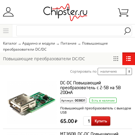
Начните водить название города..
Каталог
Каталог
→
Ардуино и модули
→
Питание
→
Повышающие
преобразователи DC/DC
Выбрать
Повышающие преобразователи DC/DC
наличию
Сортировать по
⬇
DC-DC Повышающий
преобразователь с 2-5В на 5В
200мА
Артикул:
003831
Есть в наличии
Повышающий преобразователь с выходом
USB
65.00
Купить
₽
MT3608, DC-DC Повышающий