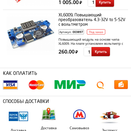
1 005.00
Купить
₽
XL6009, Повышающий
преобразователь 4.3-32V to 5-52V
с вольтметром
Артикул:
003897
Под заказ
Повышающий модуль на основе чипа
XL6009. На плате установлен вольтметр с
выводом показаний на 3-разрядный LED
260.00
Купить
дисплей.
₽
КАК ОПЛАТИТЬ
СПОСОБЫ ДОСТАВКИ
Доставка
Самовывоз
Доставка
Экспресс