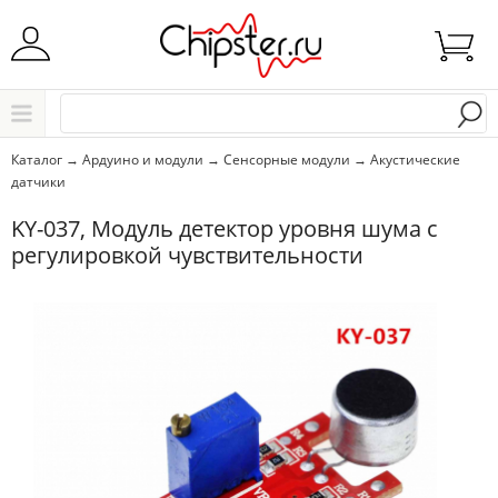
Начните водить название города..
Каталог
Каталог
→
Ардуино и модули
→
Сенсорные модули
→
Акустические
датчики
Выбрать
KY-037, Модуль детектор уровня шума с
регулировкой чувствительности