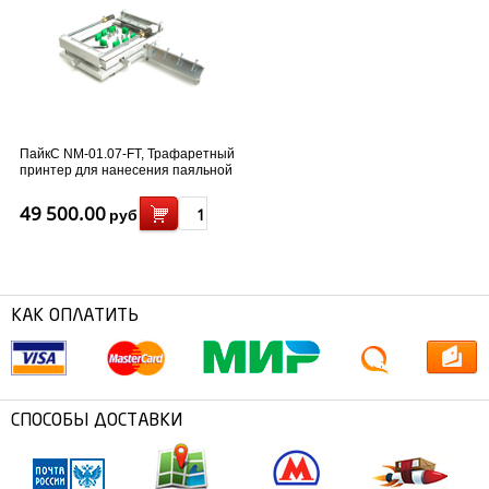
ПайкС NM-01.07-FT, Трафаретный
принтер для нанесения паяльной
пасты с рамкой-натяжителем и
модулем для рамочного
49 500.00
руб
трафарета
КАК ОПЛАТИТЬ
СПОСОБЫ ДОСТАВКИ