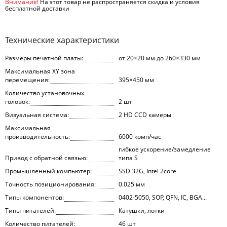
Внимание!
На этот товар не распространяется скидка и условия
бесплатной доставки
Технические характеристики
Размеры печатной платы:
от 20×20 мм до 260×330 мм
Максимальная XY зона
перемещения:
395×450 мм
Количество установочных
головок:
2 шт
Визуальная система:
2 HD CCD камеры
Максимальная
производительность:
6000 комп/час
гибкое ускорение/замедление
Привод с обратной связью:
типа S
Промышленный компьютер:
SSD 32G, Intel 2core
Точность позиционирования:
0.025 мм
Типы компонентов:
0402-5050, SOP, QFN, IC, BGA...
Типы питателей:
Катушки, лотки
Количество питателей:
46 шт