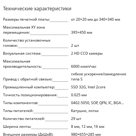
Технические характеристики
Размеры печатной платы:
от 20×20 мм до 340×340 мм
Максимальная XY зона
перемещения:
395×450 мм
Количество установочных
головок:
2 шт
Визуальная система:
2 HD CCD камеры
Максимальная
производительность:
6000 комп/час
гибкое ускорение/замедление
Привод с обратной связью:
типа S
Промышленный компьютер:
SSD 32G, Intel 2core
Точность позиционирования:
0.025 мм
Типы компонентов:
0402-5050, SOP, QFN, IC, BGA...
Типы питателей:
Катушки, лотки
Количество питателей:
29 шт
Ширина ленты:
8 мм, 12 мм, 16 мм
Внешние размеры (ДхШхВ):
980×655×285 мм