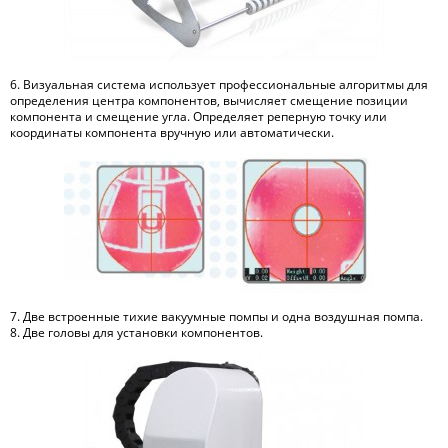
6. Визуальная система использует профессиональные алгоритмы для
определения центра компонентов, вычисляет смещение позиции
компонента и смещение угла. Определяет реперную точку или
координаты компонента вручную или автоматически.
7. Две встроенные тихие вакуумные помпы и одна воздушная помпа.
8. Две головы для установки компонентов.