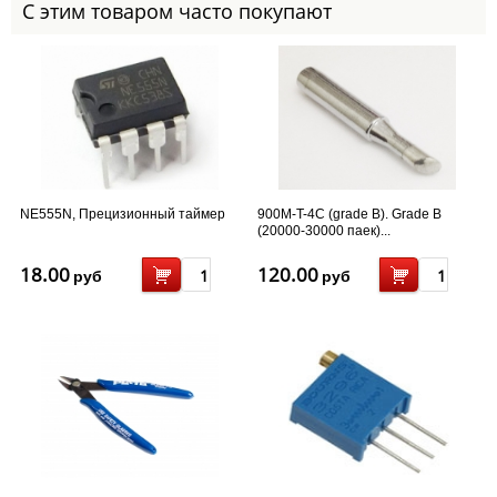
С этим товаром часто покупают
NE555N, Прецизионный таймер
900M-T-4C (grade B). Grade B
(20000-30000 паек)...
18.00
120.00
руб
руб