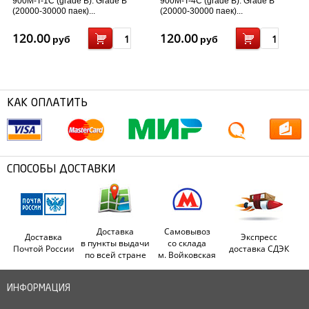
900M-T-1C (grade B). Grade B
900M-T-4C (grade B). Grade B
(20000-30000 паек)...
(20000-30000 паек)...
120.00
120.00
руб
руб
КАК ОПЛАТИТЬ
СПОСОБЫ ДОСТАВКИ
Доставка
Самовывоз
Доставка
Экспресс
в пункты выдачи
со склада
Почтой России
доставка СДЭК
по всей стране
м. Войковская
ИНФОРМАЦИЯ