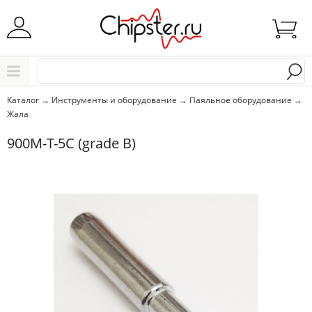
Начните водить название города..
Каталог
Каталог
→
Инструменты и оборудование
→
Паяльное оборудование
→
Жала
Выбрать
900M-T-5C (grade B)