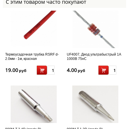
С этим товаром часто покупают
Термоусадочная трубка RSRF d-
UF4007, Диод ультрабыстрый 1А
2.0мм - 1м, красная
1000В 75нС
19.00
4.00
руб
руб